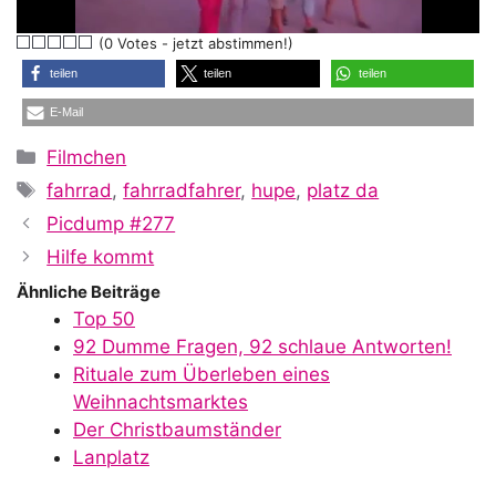
l
(0 Votes - jetzt abstimmen!)
a
teilen
teilen
teilen
E-Mail
y
Kategorien
Filmchen
Schlagwörter
fahrrad
,
fahrradfahrer
,
hupe
,
platz da
V
Picdump #277
Hilfe kommt
i
Ähnliche Beiträge
Top 50
92 Dumme Fragen, 92 schlaue Antworten!
d
Rituale zum Überleben eines
Weihnachtsmarktes
Der Christbaumständer
e
Lanplatz