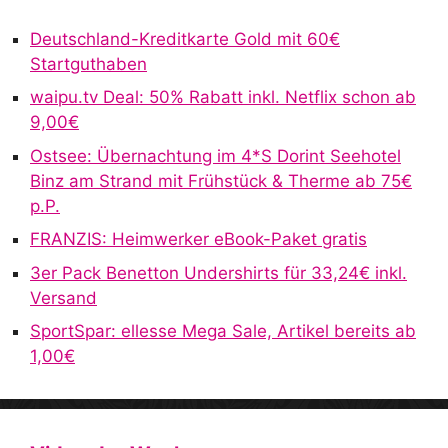
r
Deutschland-Kreditkarte Gold mit 60€
n
Startguthaben
a
waipu.tv Deal: 50% Rabatt inkl. Netflix schon ab
t
9,00€
i
v
Ostsee: Übernachtung im 4*S Dorint Seehotel
e
Binz am Strand mit Frühstück & Therme ab 75€
:
p.P.
FRANZIS: Heimwerker eBook-Paket gratis
3er Pack Benetton Undershirts für 33,24€ inkl.
Versand
SportSpar: ellesse Mega Sale, Artikel bereits ab
1,00€