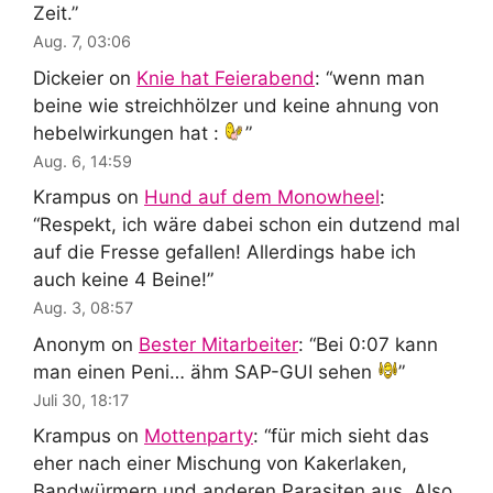
Zeit.
”
Aug. 7, 03:06
Dickeier
on
Knie hat Feierabend
: “
wenn man
beine wie streichhölzer und keine ahnung von
hebelwirkungen hat :
”
Aug. 6, 14:59
Krampus
on
Hund auf dem Monowheel
:
“
Respekt, ich wäre dabei schon ein dutzend mal
auf die Fresse gefallen! Allerdings habe ich
auch keine 4 Beine!
”
Aug. 3, 08:57
Anonym
on
Bester Mitarbeiter
: “
Bei 0:07 kann
man einen Peni… ähm SAP-GUI sehen
”
Juli 30, 18:17
Krampus
on
Mottenparty
: “
für mich sieht das
eher nach einer Mischung von Kakerlaken,
Bandwürmern und anderen Parasiten aus. Also