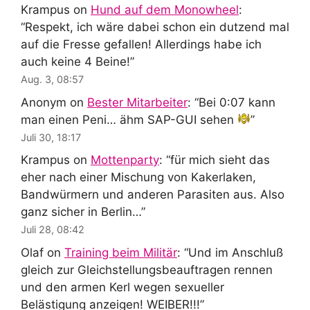
Krampus
on
Hund auf dem Monowheel
:
“
Respekt, ich wäre dabei schon ein dutzend mal
auf die Fresse gefallen! Allerdings habe ich
auch keine 4 Beine!
”
Aug. 3, 08:57
Anonym
on
Bester Mitarbeiter
: “
Bei 0:07 kann
man einen Peni… ähm SAP-GUI sehen
”
Juli 30, 18:17
Krampus
on
Mottenparty
: “
für mich sieht das
eher nach einer Mischung von Kakerlaken,
Bandwürmern und anderen Parasiten aus. Also
ganz sicher in Berlin…
”
Juli 28, 08:42
Olaf
on
Training beim Militär
: “
Und im Anschluß
gleich zur Gleichstellungsbeauftragen rennen
und den armen Kerl wegen sexueller
Belästigung anzeigen! WEIBER!!!
”