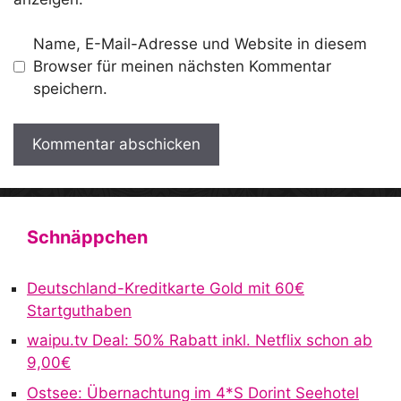
Name, E-Mail-Adresse und Website in diesem
Browser für meinen nächsten Kommentar
speichern.
A
l
t
Schnäppchen
e
r
Deutschland-Kreditkarte Gold mit 60€
n
Startguthaben
a
waipu.tv Deal: 50% Rabatt inkl. Netflix schon ab
t
9,00€
i
v
Ostsee: Übernachtung im 4*S Dorint Seehotel