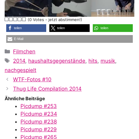
l
(0 Votes - jetzt abstimmen!)
a
teilen
teilen
teilen
E-Mail
y
Kategorien
Filmchen
Schlagwörter
2014
,
haushaltsgegenstände
,
hits
,
musik
,
V
nachgespielt
WTF-Fotos #10
i
Thug Life Compilation 2014
Ähnliche Beiträge
Picdump #253
d
Picdump #234
Picdump #238
Picdump #229
Picdump #265