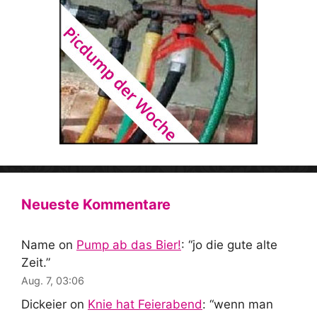
Neueste Kommentare
Name
on
Pump ab das Bier!
: “
jo die gute alte
Zeit.
”
Aug. 7, 03:06
Dickeier
on
Knie hat Feierabend
: “
wenn man