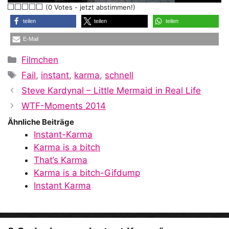
(0 Votes - jetzt abstimmen!)
a
teilen
teilen
teilen
E-Mail
y
Kategorien
Filmchen
Schlagwörter
Fail
,
instant
,
karma
,
schnell
V
Steve Kardynal – Little Mermaid in Real Life
WTF-Moments 2014
i
Ähnliche Beiträge
Instant-Karma
Karma is a bitch
d
That’s Karma
Karma is a bitch-Gifdump
Instant Karma
e