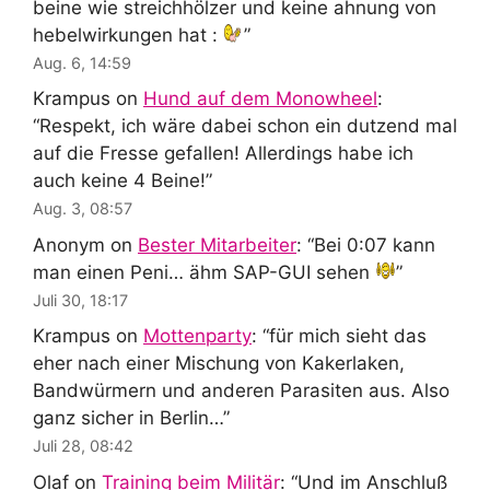
beine wie streichhölzer und keine ahnung von
hebelwirkungen hat :
”
Aug. 6, 14:59
Krampus
on
Hund auf dem Monowheel
:
“
Respekt, ich wäre dabei schon ein dutzend mal
auf die Fresse gefallen! Allerdings habe ich
auch keine 4 Beine!
”
Aug. 3, 08:57
Anonym
on
Bester Mitarbeiter
: “
Bei 0:07 kann
man einen Peni… ähm SAP-GUI sehen
”
Juli 30, 18:17
Krampus
on
Mottenparty
: “
für mich sieht das
eher nach einer Mischung von Kakerlaken,
Bandwürmern und anderen Parasiten aus. Also
ganz sicher in Berlin…
”
Juli 28, 08:42
Olaf
on
Training beim Militär
: “
Und im Anschluß