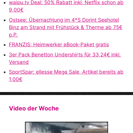
waipu.tv Deal: 50% Rabatt inkl. Netflix schon ab
t
9,00€
i
v
Ostsee: Übernachtung im 4*S Dorint Seehotel
e
Binz am Strand mit Frühstück & Therme ab 75€
:
p.P.
FRANZIS: Heimwerker eBook-Paket gratis
3er Pack Benetton Undershirts für 33,24€ inkl.
Versand
SportSpar: ellesse Mega Sale, Artikel bereits ab
1,00€
Video der Woche