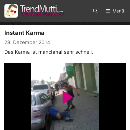
Zum
Inhalt
Menü
springen
Instant Karma
28. Dezember 2014
Das Karma ist manchmal sehr schnell.
P
l