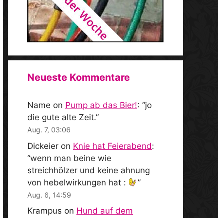
Neueste Kommentare
Name
on
Pump ab das Bier!
: “
jo
die gute alte Zeit.
”
Aug. 7, 03:06
Dickeier
on
Knie hat Feierabend
:
“
wenn man beine wie
streichhölzer und keine ahnung
von hebelwirkungen hat :
”
Aug. 6, 14:59
Krampus
on
Hund auf dem