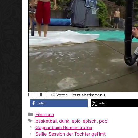
(0 Votes - jetzt abstimmen!)
teilen
teilen
Kategorien
Filmchen
Schlagwörter
basketball
,
dunk
,
epic
,
episch
,
pool
Gegner beim Rennen trollen
Selfie-Session der Tochter gefilmt