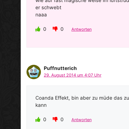
wie auf fast magische weise im luftstru
er schwebt
naaa
0
0
Antworten
Puffnutterich
29. August 2014 um 4:07 Uhr
Coanda Effekt, bin aber zu müde das zu 
kann
0
0
Antworten