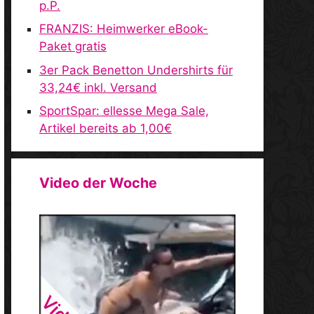
p.P.
FRANZIS: Heimwerker eBook-
Paket gratis
3er Pack Benetton Undershirts für
33,24€ inkl. Versand
SportSpar: ellesse Mega Sale,
Artikel bereits ab 1,00€
Video der Woche