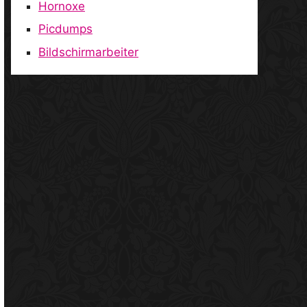
Hornoxe
Picdumps
Bildschirmarbeiter