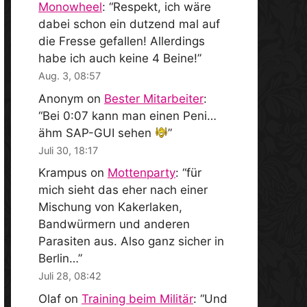
Monowheel
: “
Respekt, ich wäre
dabei schon ein dutzend mal auf
die Fresse gefallen! Allerdings
habe ich auch keine 4 Beine!
”
Aug. 3, 08:57
Anonym
on
Bester Mitarbeiter
:
“
Bei 0:07 kann man einen Peni…
ähm SAP-GUI sehen
”
Juli 30, 18:17
Krampus
on
Mottenparty
: “
für
mich sieht das eher nach einer
Mischung von Kakerlaken,
Bandwürmern und anderen
Parasiten aus. Also ganz sicher in
Berlin…
”
Juli 28, 08:42
Olaf
on
Training beim Militär
: “
Und