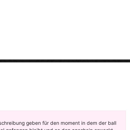
i
d
e
o
schreibung geben für den moment in dem der ball