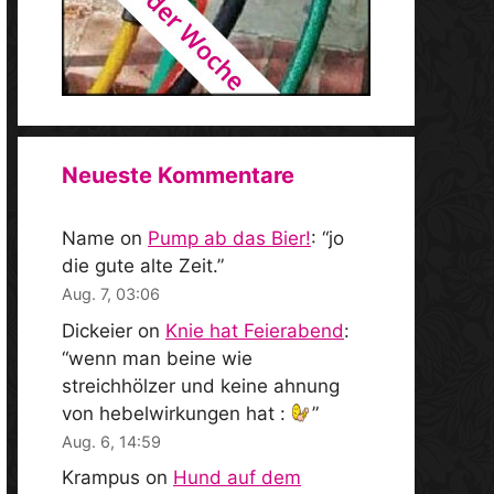
Neueste Kommentare
Name
on
Pump ab das Bier!
: “
jo
die gute alte Zeit.
”
Aug. 7, 03:06
Dickeier
on
Knie hat Feierabend
:
“
wenn man beine wie
streichhölzer und keine ahnung
von hebelwirkungen hat :
”
Aug. 6, 14:59
Krampus
on
Hund auf dem