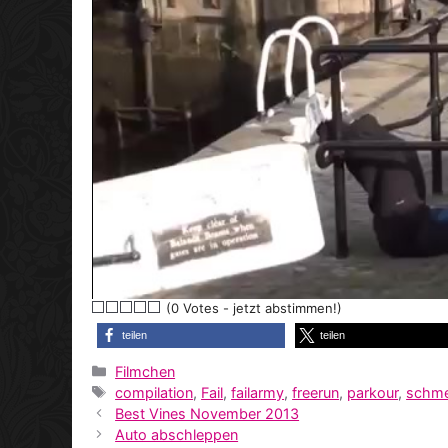
(0 Votes - jetzt abstimmen!)
teilen
teilen
Kategorien
Filmchen
Schlagwörter
compilation
,
Fail
,
failarmy
,
freerun
,
parkour
,
schm
Best Vines November 2013
Auto abschleppen