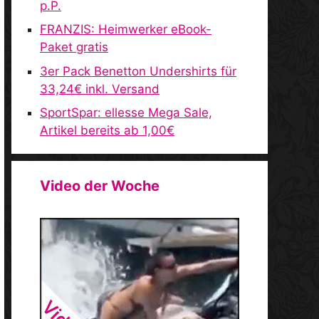
p.P.
FRANZIS: Heimwerker eBook-
Paket gratis
3er Pack Benetton Undershirts für
33,24€ inkl. Versand
SportSpar: ellesse Mega Sale,
Artikel bereits ab 1,00€
Video der Woche