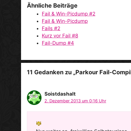
Ähnliche Beiträge
Fail & Win-Picdump #2
Fail & Win-Picdump
Fails #2
Kurz vor Fail #8
Fail-Dump #4
11 Gedanken zu „Parkour Fail-Compi
Soistdashalt
2. Dezember 2013 um 0:16 Uhr