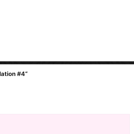
i
d
e
o
lation #4“