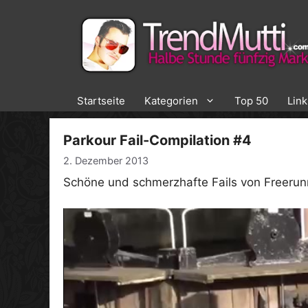
Zum
Inhalt
springen
Startseite
Kategorien
Top 50
Lin
Parkour Fail-Compilation #4
2. Dezember 2013
Schöne und schmerzhafte Fails von Freerun