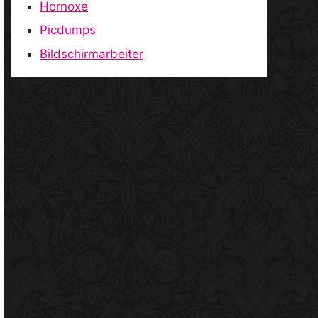
Hornoxe
Picdumps
Bildschirmarbeiter