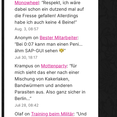
Monowheel
: “
Respekt, ich wäre
dabei schon ein dutzend mal auf
die Fresse gefallen! Allerdings
habe ich auch keine 4 Beine!
”
Aug. 3, 08:57
Anonym
on
Bester Mitarbeiter
:
“
Bei 0:07 kann man einen Peni…
ähm SAP-GUI sehen
”
Juli 30, 18:17
Krampus
on
Mottenparty
: “
für
mich sieht das eher nach einer
Mischung von Kakerlaken,
Bandwürmern und anderen
Parasiten aus. Also ganz sicher in
Berlin…
”
Juli 28, 08:42
Olaf
on
Training beim Militär
: “
Und