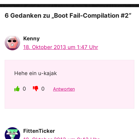
e
o
6 Gedanken zu „Boot Fail-Compilation #2“
Kenny
18. Oktober 2013 um 1:47 Uhr
Hehe ein u-kajak
0
0
Antworten
FittenTicker