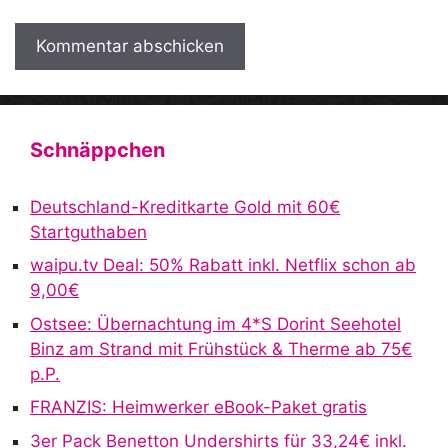
A
l
t
Schnäppchen
e
r
Deutschland-Kreditkarte Gold mit 60€
n
Startguthaben
a
waipu.tv Deal: 50% Rabatt inkl. Netflix schon ab
t
9,00€
i
v
Ostsee: Übernachtung im 4*S Dorint Seehotel
e
Binz am Strand mit Frühstück & Therme ab 75€
:
p.P.
FRANZIS: Heimwerker eBook-Paket gratis
3er Pack Benetton Undershirts für 33,24€ inkl.