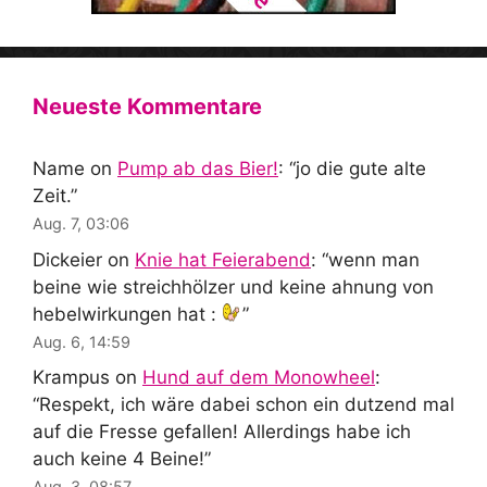
Neueste Kommentare
Name
on
Pump ab das Bier!
: “
jo die gute alte
Zeit.
”
Aug. 7, 03:06
Dickeier
on
Knie hat Feierabend
: “
wenn man
beine wie streichhölzer und keine ahnung von
hebelwirkungen hat :
”
Aug. 6, 14:59
Krampus
on
Hund auf dem Monowheel
:
“
Respekt, ich wäre dabei schon ein dutzend mal
auf die Fresse gefallen! Allerdings habe ich
auch keine 4 Beine!
”
Aug. 3, 08:57