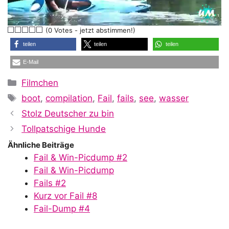
l
(0 Votes - jetzt abstimmen!)
a
teilen
teilen
teilen
E-Mail
y
Kategorien
Filmchen
Schlagwörter
boot
,
compilation
,
Fail
,
fails
,
see
,
wasser
V
Stolz Deutscher zu bin
Tollpatschige Hunde
i
Ähnliche Beiträge
Fail & Win-Picdump #2
Fail & Win-Picdump
d
Fails #2
Kurz vor Fail #8
Fail-Dump #4