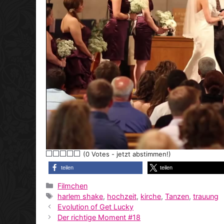
(0 Votes - jetzt abstimmen!)
teilen
teilen
Kategorien
Filmchen
Schlagwörter
harlem shake
,
hochzeit
,
kirche
,
Tanzen
,
trauung
Evolution of Get Lucky
Der richtige Moment #18