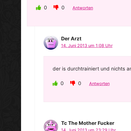
0
0
Antworten
Der Arzt
14. Juni 2013 um 1:08 Uhr
der is durchtrainiert und nichts a
0
0
Antworten
Tc The Mother Fucker
14. Juni 2013 um 23:29 Uhr