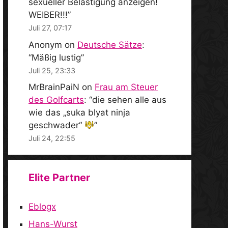
sexueller Belästigung anzeigen!
WEIBER!!!
”
Juli 27, 07:17
Anonym
on
Deutsche Sätze
:
“
Mäßig lustig
”
Juli 25, 23:33
MrBrainPaiN
on
Frau am Steuer
des Golfcarts
: “
die sehen alle aus
wie das „suka blyat ninja
geschwader“
”
Juli 24, 22:55
Elite Partner
Eblogx
Hans-Wurst