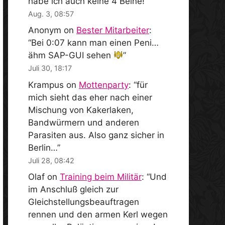
habe ich auch keine 4 Beine!
”
Aug. 3, 08:57
Anonym
on
Bester Mitarbeiter
:
“
Bei 0:07 kann man einen Peni…
ähm SAP-GUI sehen
”
Juli 30, 18:17
Krampus
on
Mottenparty
: “
für
mich sieht das eher nach einer
Mischung von Kakerlaken,
Bandwürmern und anderen
Parasiten aus. Also ganz sicher in
Berlin…
”
Juli 28, 08:42
Olaf
on
Training beim Militär
: “
Und
im Anschluß gleich zur
Gleichstellungsbeauftragen
rennen und den armen Kerl wegen