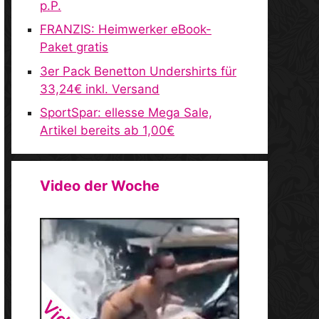
p.P.
FRANZIS: Heimwerker eBook-
Paket gratis
3er Pack Benetton Undershirts für
33,24€ inkl. Versand
SportSpar: ellesse Mega Sale,
Artikel bereits ab 1,00€
Video der Woche