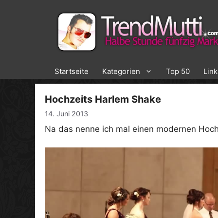
Zum
Inhalt
springen
Startseite
Kategorien
Top 50
Lin
Hochzeits Harlem Shake
14. Juni 2013
Na das nenne ich mal einen modernen Hoch