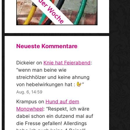
Neueste Kommentare
Dickeier
on
Knie hat Feierabend
:
“
wenn man beine wie
streichhölzer und keine ahnung
von hebelwirkungen hat :
”
Aug. 6, 14:59
Krampus
on
Hund auf dem
Monowheel
: “
Respekt, ich wäre
dabei schon ein dutzend mal auf
die Fresse gefallen! Allerdings