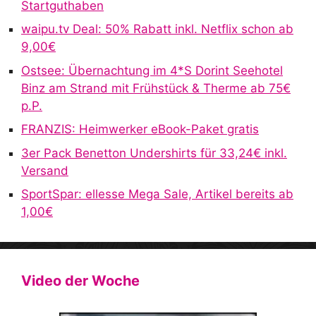
Startguthaben
a
waipu.tv Deal: 50% Rabatt inkl. Netflix schon ab
t
9,00€
i
v
Ostsee: Übernachtung im 4*S Dorint Seehotel
e
Binz am Strand mit Frühstück & Therme ab 75€
:
p.P.
FRANZIS: Heimwerker eBook-Paket gratis
3er Pack Benetton Undershirts für 33,24€ inkl.
Versand
SportSpar: ellesse Mega Sale, Artikel bereits ab
1,00€
Video der Woche