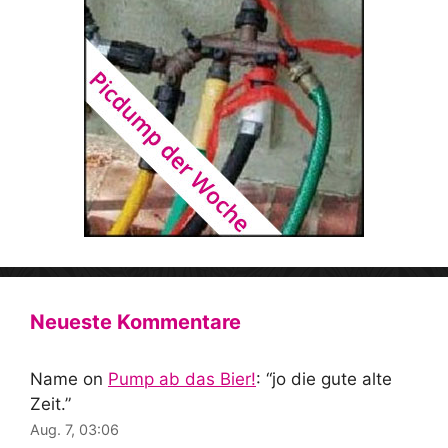
Neueste Kommentare
Name
on
Pump ab das Bier!
: “
jo die gute alte
Zeit.
”
Aug. 7, 03:06