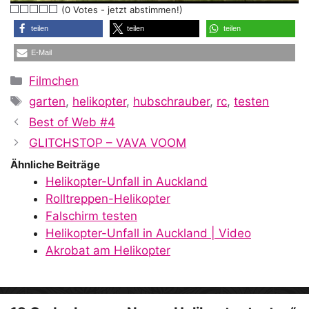
(0 Votes - jetzt abstimmen!)
a
teilen
teilen
teilen
E-Mail
y
Kategorien
Filmchen
Schlagwörter
garten
,
helikopter
,
hubschrauber
,
rc
,
testen
V
Best of Web #4
GLITCHSTOP – VAVA VOOM
i
Ähnliche Beiträge
Helikopter-Unfall in Auckland
Rolltreppen-Helikopter
d
Falschirm testen
Helikopter-Unfall in Auckland | Video
Akrobat am Helikopter
e