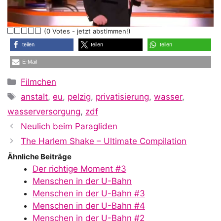
l
(0 Votes - jetzt abstimmen!)
a
teilen
teilen
teilen
E-Mail
y
Kategorien
Filmchen
Schlagwörter
anstalt
,
eu
,
pelzig
,
privatisierung
,
wasser
,
V
wasserversorgung
,
zdf
Neulich beim Paragliden
i
The Harlem Shake – Ultimate Compilation
Ähnliche Beiträge
Der richtige Moment #3
d
Menschen in der U-Bahn
Menschen in der U-Bahn #3
Menschen in der U-Bahn #4
Menschen in der U-Bahn #2