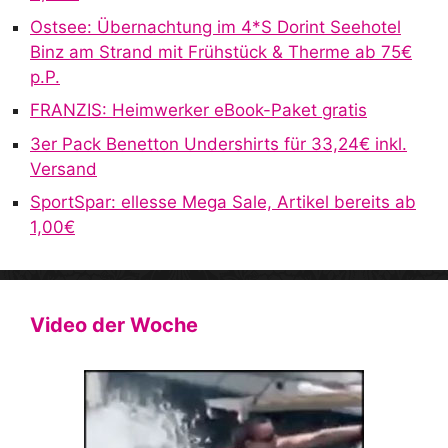
v
Ostsee: Übernachtung im 4*S Dorint Seehotel
e
Binz am Strand mit Frühstück & Therme ab 75€
:
p.P.
FRANZIS: Heimwerker eBook-Paket gratis
3er Pack Benetton Undershirts für 33,24€ inkl.
Versand
SportSpar: ellesse Mega Sale, Artikel bereits ab
1,00€
Video der Woche