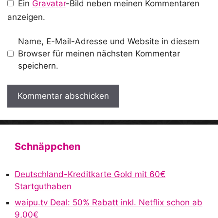
Ein
Gravatar
-Bild neben meinen Kommentaren
anzeigen.
Name, E-Mail-Adresse und Website in diesem
Browser für meinen nächsten Kommentar
speichern.
A
l
t
Schnäppchen
e
r
Deutschland-Kreditkarte Gold mit 60€
n
Startguthaben
a
waipu.tv Deal: 50% Rabatt inkl. Netflix schon ab
t
9,00€
i