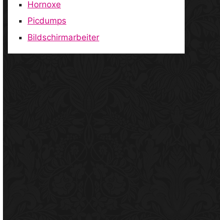
Hornoxe
Picdumps
Bildschirmarbeiter