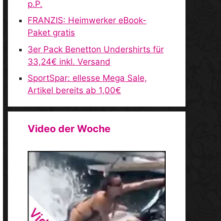
p.P.
FRANZIS: Heimwerker eBook-
Paket gratis
3er Pack Benetton Undershirts für
33,24€ inkl. Versand
SportSpar: ellesse Mega Sale,
Artikel bereits ab 1,00€
Video der Woche