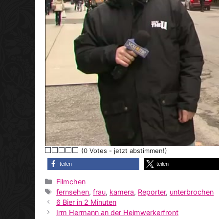
(0 Votes - jetzt abstimmen!)
teilen
teilen
Kategorien
Filmchen
Schlagwörter
fernsehen
,
frau
,
kamera
,
Reporter
,
unterbrochen
6 Bier in 2 Minuten
Irm Hermann an der Heimwerkerfront