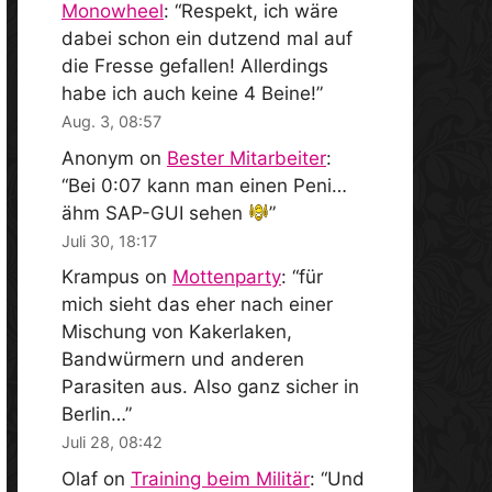
Monowheel
: “
Respekt, ich wäre
dabei schon ein dutzend mal auf
die Fresse gefallen! Allerdings
habe ich auch keine 4 Beine!
”
Aug. 3, 08:57
Anonym
on
Bester Mitarbeiter
:
“
Bei 0:07 kann man einen Peni…
ähm SAP-GUI sehen
”
Juli 30, 18:17
Krampus
on
Mottenparty
: “
für
mich sieht das eher nach einer
Mischung von Kakerlaken,
Bandwürmern und anderen
Parasiten aus. Also ganz sicher in
Berlin…
”
Juli 28, 08:42
Olaf
on
Training beim Militär
: “
Und