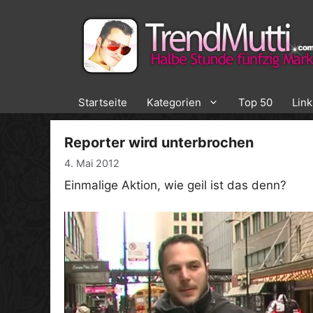
Zum
Inhalt
springen
Startseite
Kategorien
Top 50
Lin
Reporter wird unterbrochen
4. Mai 2012
Einmalige Aktion, wie geil ist das denn?