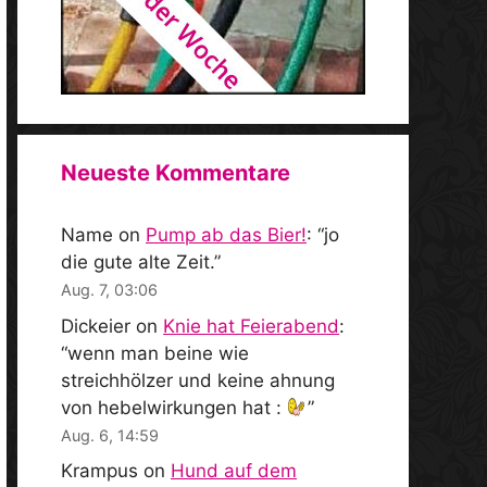
Neueste Kommentare
Name
on
Pump ab das Bier!
: “
jo
die gute alte Zeit.
”
Aug. 7, 03:06
Dickeier
on
Knie hat Feierabend
:
“
wenn man beine wie
streichhölzer und keine ahnung
von hebelwirkungen hat :
”
Aug. 6, 14:59
Krampus
on
Hund auf dem