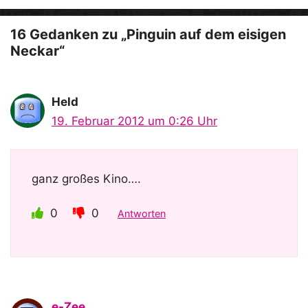
e
o
16 Gedanken zu „Pinguin auf dem eisigen
Neckar“
Held
19. Februar 2012 um 0:26 Uhr
ganz großes Kino….
0
0
Antworten
e-Zee