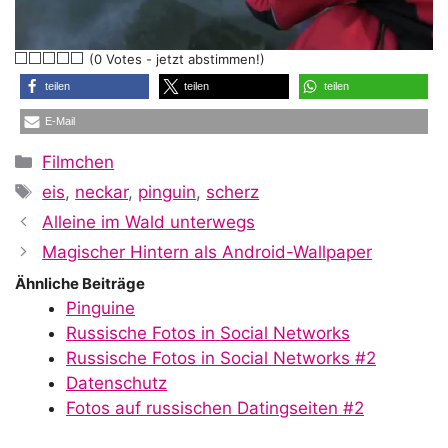
l
(0 Votes - jetzt abstimmen!)
a
teilen
teilen
teilen
E-Mail
y
Kategorien
Filmchen
Schlagwörter
eis
,
neckar
,
pinguin
,
scherz
V
Alleine im Wald unterwegs
Magischer Hintern als Android-Wallpaper
i
Ähnliche Beiträge
Pinguine
Russische Fotos in Social Networks
d
Russische Fotos in Social Networks #2
Datenschutz
Fotos auf russischen Datingseiten #2