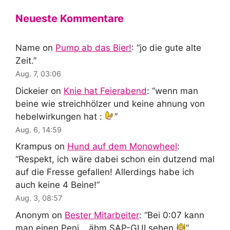
Neueste Kommentare
Name
on
Pump ab das Bier!
: “
jo die gute alte
Zeit.
”
Aug. 7, 03:06
Dickeier
on
Knie hat Feierabend
: “
wenn man
beine wie streichhölzer und keine ahnung von
hebelwirkungen hat :
”
Aug. 6, 14:59
Krampus
on
Hund auf dem Monowheel
:
“
Respekt, ich wäre dabei schon ein dutzend mal
auf die Fresse gefallen! Allerdings habe ich
auch keine 4 Beine!
”
Aug. 3, 08:57
Anonym
on
Bester Mitarbeiter
: “
Bei 0:07 kann
man einen Peni… ähm SAP-GUI sehen
”