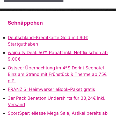
A
l
t
Schnäppchen
e
r
Deutschland-Kreditkarte Gold mit 60€
n
Startguthaben
a
waipu.tv Deal: 50% Rabatt inkl. Netflix schon ab
t
9,00€
i
v
Ostsee: Übernachtung im 4*S Dorint Seehotel
e
Binz am Strand mit Frühstück & Therme ab 75€
:
p.P.
FRANZIS: Heimwerker eBook-Paket gratis
3er Pack Benetton Undershirts für 33,24€ inkl.
Versand
SportSpar: ellesse Mega Sale, Artikel bereits ab