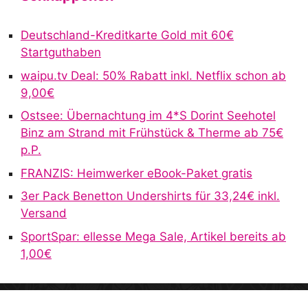
e
r
Deutschland-Kreditkarte Gold mit 60€
n
Startguthaben
a
waipu.tv Deal: 50% Rabatt inkl. Netflix schon ab
t
9,00€
i
v
Ostsee: Übernachtung im 4*S Dorint Seehotel
e
Binz am Strand mit Frühstück & Therme ab 75€
:
p.P.
FRANZIS: Heimwerker eBook-Paket gratis
3er Pack Benetton Undershirts für 33,24€ inkl.
Versand
SportSpar: ellesse Mega Sale, Artikel bereits ab
1,00€