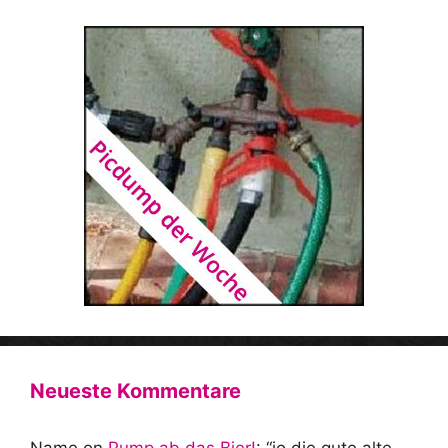
Neueste Kommentare
Name
on
Pump ab das Bier!
: “
jo die gute alte