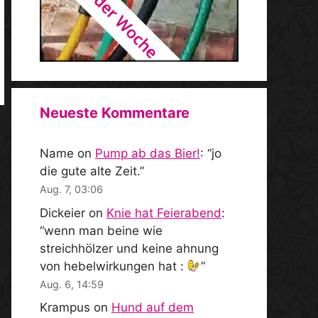
Neueste Kommentare
Name
on
Pump ab das Bier!
: “
jo
die gute alte Zeit.
”
Aug. 7, 03:06
Dickeier
on
Knie hat Feierabend
:
“
wenn man beine wie
streichhölzer und keine ahnung
von hebelwirkungen hat :
”
Aug. 6, 14:59
Krampus
on
Hund auf dem