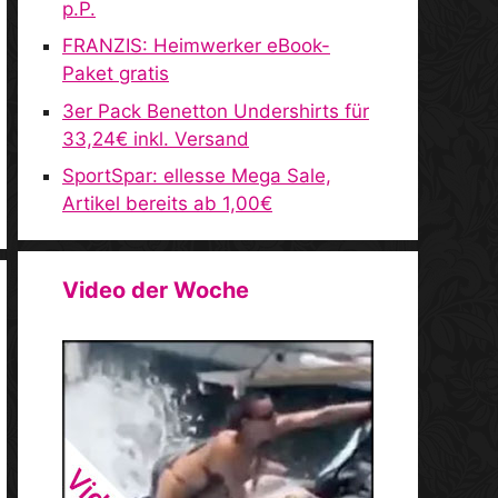
p.P.
FRANZIS: Heimwerker eBook-
Paket gratis
3er Pack Benetton Undershirts für
33,24€ inkl. Versand
SportSpar: ellesse Mega Sale,
Artikel bereits ab 1,00€
Video der Woche