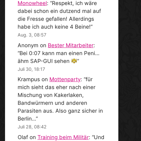
Monowheel
: “
Respekt, ich wäre
dabei schon ein dutzend mal auf
die Fresse gefallen! Allerdings
habe ich auch keine 4 Beine!
”
Aug. 3, 08:57
Anonym
on
Bester Mitarbeiter
:
“
Bei 0:07 kann man einen Peni…
ähm SAP-GUI sehen
”
Juli 30, 18:17
Krampus
on
Mottenparty
: “
für
mich sieht das eher nach einer
Mischung von Kakerlaken,
Bandwürmern und anderen
Parasiten aus. Also ganz sicher in
Berlin…
”
Juli 28, 08:42
Olaf
on
Training beim Militär
: “
Und