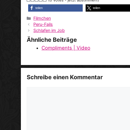
(0 Votes - jetzt abstimmen!)
teilen
teilen
Kategorien
Filmchen
Peru-Fails
Schlafen im Job
Ähnliche Beiträge
Compliments | Video
Schreibe einen Kommentar
Kommentar