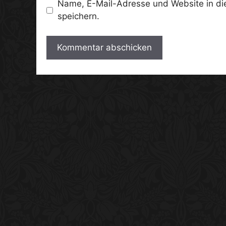
Name, E-Mail-Adresse und Website in d
speichern.
A
l
t
e
r
n
a
t
i
v
e
: