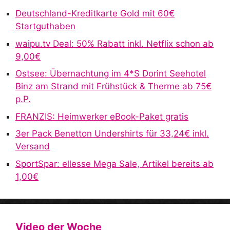
r
Deutschland-Kreditkarte Gold mit 60€
n
Startguthaben
a
waipu.tv Deal: 50% Rabatt inkl. Netflix schon ab
t
9,00€
i
v
Ostsee: Übernachtung im 4*S Dorint Seehotel
e
Binz am Strand mit Frühstück & Therme ab 75€
:
p.P.
FRANZIS: Heimwerker eBook-Paket gratis
3er Pack Benetton Undershirts für 33,24€ inkl.
Versand
SportSpar: ellesse Mega Sale, Artikel bereits ab
1,00€
Video der Woche