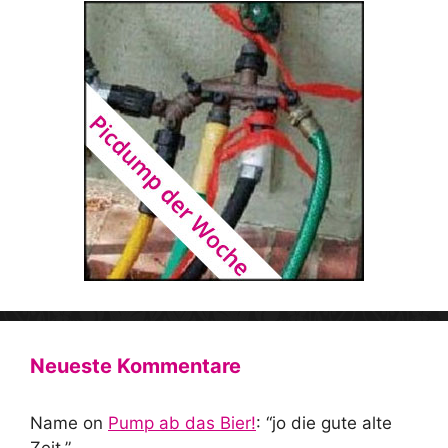
Neueste Kommentare
Name
on
Pump ab das Bier!
: “
jo die gute alte
Zeit.
”