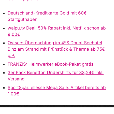
e
r
Deutschland-Kreditkarte Gold mit 60€
n
Startguthaben
a
waipu.tv Deal: 50% Rabatt inkl. Netflix schon ab
t
9,00€
i
v
Ostsee: Übernachtung im 4*S Dorint Seehotel
e
Binz am Strand mit Frühstück & Therme ab 75€
:
p.P.
FRANZIS: Heimwerker eBook-Paket gratis
3er Pack Benetton Undershirts für 33,24€ inkl.
Versand
SportSpar: ellesse Mega Sale, Artikel bereits ab
1,00€