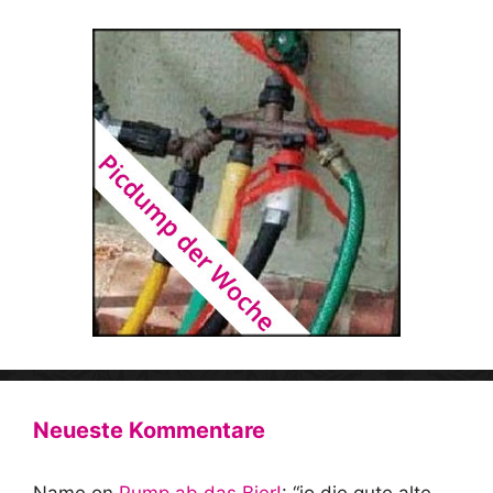
Neueste Kommentare
Name
on
Pump ab das Bier!
: “
jo die gute alte