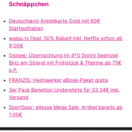
t
Schnäppchen
e
r
Deutschland-Kreditkarte Gold mit 60€
n
Startguthaben
a
waipu.tv Deal: 50% Rabatt inkl. Netflix schon ab
t
9,00€
i
v
Ostsee: Übernachtung im 4*S Dorint Seehotel
e
Binz am Strand mit Frühstück & Therme ab 75€
:
p.P.
FRANZIS: Heimwerker eBook-Paket gratis
3er Pack Benetton Undershirts für 33,24€ inkl.
Versand
SportSpar: ellesse Mega Sale, Artikel bereits ab
1,00€