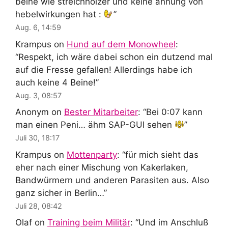
beine wie streichhölzer und keine ahnung von
hebelwirkungen hat :
”
Aug. 6, 14:59
Krampus
on
Hund auf dem Monowheel
:
“
Respekt, ich wäre dabei schon ein dutzend mal
auf die Fresse gefallen! Allerdings habe ich
auch keine 4 Beine!
”
Aug. 3, 08:57
Anonym
on
Bester Mitarbeiter
: “
Bei 0:07 kann
man einen Peni… ähm SAP-GUI sehen
”
Juli 30, 18:17
Krampus
on
Mottenparty
: “
für mich sieht das
eher nach einer Mischung von Kakerlaken,
Bandwürmern und anderen Parasiten aus. Also
ganz sicher in Berlin…
”
Juli 28, 08:42
Olaf
on
Training beim Militär
: “
Und im Anschluß