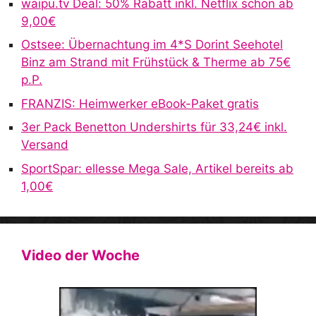
waipu.tv Deal: 50% Rabatt inkl. Netflix schon ab
t
9,00€
i
v
Ostsee: Übernachtung im 4*S Dorint Seehotel
e
Binz am Strand mit Frühstück & Therme ab 75€
:
p.P.
FRANZIS: Heimwerker eBook-Paket gratis
3er Pack Benetton Undershirts für 33,24€ inkl.
Versand
SportSpar: ellesse Mega Sale, Artikel bereits ab
1,00€
Video der Woche