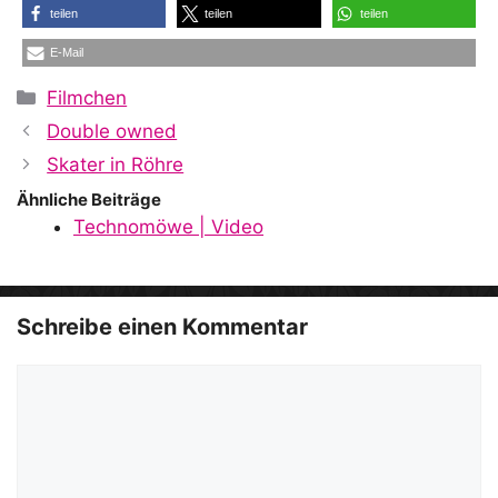
teilen
teilen
teilen
E-Mail
Kategorien
Filmchen
Double owned
Skater in Röhre
Ähnliche Beiträge
Technomöwe | Video
Schreibe einen Kommentar
Kommentar