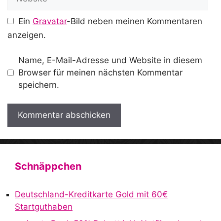
Ein
Gravatar
-Bild neben meinen Kommentaren
anzeigen.
Name, E-Mail-Adresse und Website in diesem
Browser für meinen nächsten Kommentar
speichern.
A
l
t
Schnäppchen
e
r
Deutschland-Kreditkarte Gold mit 60€
n
Startguthaben
a