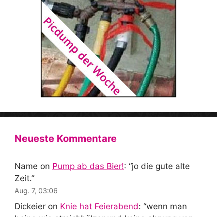
Neueste Kommentare
Name
on
Pump ab das Bier!
: “
jo die gute alte
Zeit.
”
Aug. 7, 03:06
Dickeier
on
Knie hat Feierabend
: “
wenn man