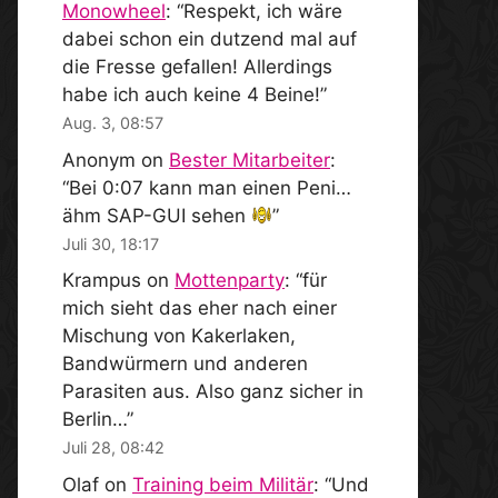
Monowheel
: “
Respekt, ich wäre
dabei schon ein dutzend mal auf
die Fresse gefallen! Allerdings
habe ich auch keine 4 Beine!
”
Aug. 3, 08:57
Anonym
on
Bester Mitarbeiter
:
“
Bei 0:07 kann man einen Peni…
ähm SAP-GUI sehen
”
Juli 30, 18:17
Krampus
on
Mottenparty
: “
für
mich sieht das eher nach einer
Mischung von Kakerlaken,
Bandwürmern und anderen
Parasiten aus. Also ganz sicher in
Berlin…
”
Juli 28, 08:42
Olaf
on
Training beim Militär
: “
Und