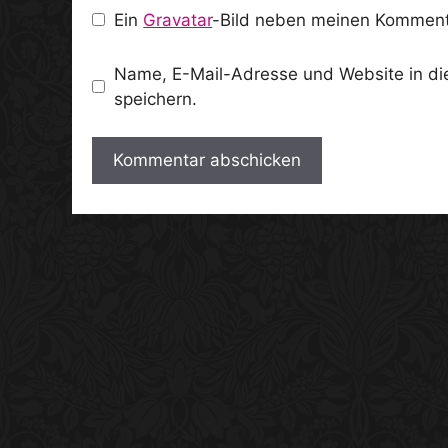
Ein
Gravatar
-Bild neben meinen Komment
Name, E-Mail-Adresse und Website in d
speichern.
A
l
t
e
r
n
a
t
i
v