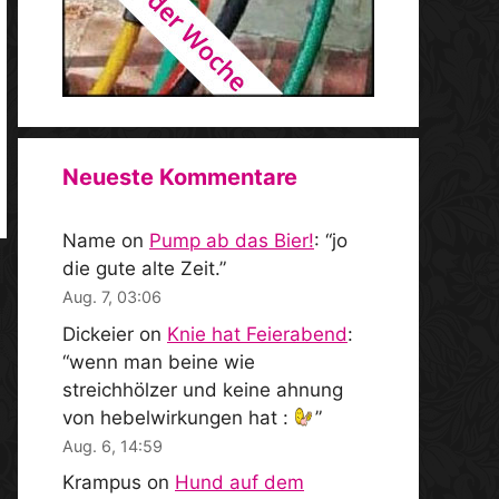
Neueste Kommentare
Name
on
Pump ab das Bier!
: “
jo
die gute alte Zeit.
”
Aug. 7, 03:06
Dickeier
on
Knie hat Feierabend
:
“
wenn man beine wie
streichhölzer und keine ahnung
von hebelwirkungen hat :
”
Aug. 6, 14:59
Krampus
on
Hund auf dem