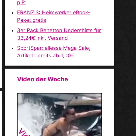
p.P.
FRANZIS: Heimwerker eBook-
Paket gratis
3er Pack Benetton Undershirts für
33,24€ inkl. Versand
SportSpar: ellesse Mega Sale,
Artikel bereits ab 1,00€
Video der Woche