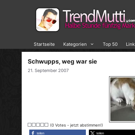
Zum
Inhalt
springen
Startseite
Kategorien
Top 50
Lin
Schwupps, weg war sie
21. September 2007
(0 Votes - jetzt abstimmen!)
teilen
teilen