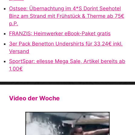
v
Ostsee: Übernachtung im 4*S Dorint Seehotel
e
Binz am Strand mit Frühstück & Therme ab 75€
:
p.P.
FRANZIS: Heimwerker eBook-Paket gratis
3er Pack Benetton Undershirts für 33,24€ inkl.
Versand
SportSpar: ellesse Mega Sale, Artikel bereits ab
1,00€
Video der Woche