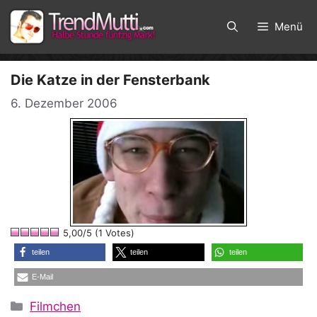
Zum
Inhalt
Menü
springen
Die Katze in der Fensterbank
6. Dezember 2006
5,00/5 (1 Votes)
teilen
teilen
teilen
E-Mail
Kategorien
Filmchen