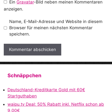
Ein
Gravatar
-Bild neben meinen Kommentaren
anzeigen.
Name, E-Mail-Adresse und Website in diesem
Browser für meinen nächsten Kommentar
speichern.
A
l
t
Schnäppchen
e
r
Deutschland-Kreditkarte Gold mit 60€
n
Startguthaben
a
waipu.tv Deal: 50% Rabatt inkl. Netflix schon ab
t
9,00€
i