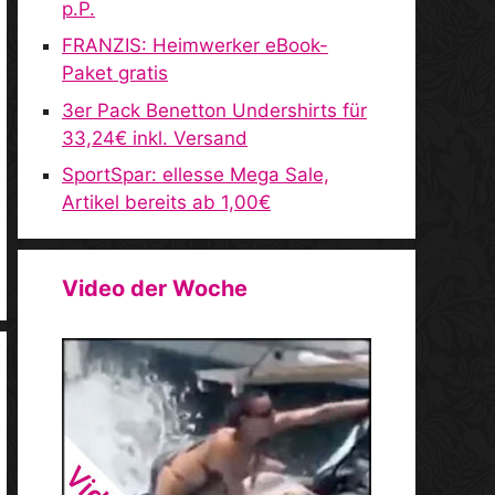
p.P.
FRANZIS: Heimwerker eBook-
Paket gratis
3er Pack Benetton Undershirts für
33,24€ inkl. Versand
SportSpar: ellesse Mega Sale,
Artikel bereits ab 1,00€
Video der Woche