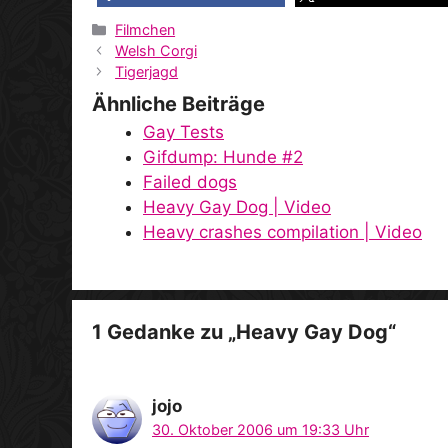
Kategorien
Filmchen
Welsh Corgi
Tigerjagd
Ähnliche Beiträge
Gay Tests
Gifdump: Hunde #2
Failed dogs
Heavy Gay Dog | Video
Heavy crashes compilation | Video
1 Gedanke zu „Heavy Gay Dog“
jojo
30. Oktober 2006 um 19:33 Uhr