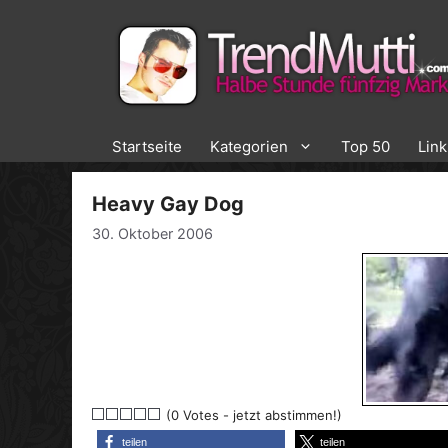
Zum
Inhalt
springen
Startseite
Kategorien
Top 50
Lin
Heavy Gay Dog
30. Oktober 2006
(0 Votes - jetzt abstimmen!)
teilen
teilen