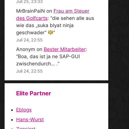
Juli 25, 23:33
MrBrainPaiN
on
Frau am Steuer
des Golfcarts
: “
die sehen alle aus
wie das „suka blyat ninja
geschwader“
”
Juli 24, 22:55
Anonym
on
Bester Mitarbeiter
:
“
Boa, das ist ja ne SAP-GUI
zwischendurch… .
”
Juli 24, 22:55
Elite Partner
Eblogx
Hans-Wurst