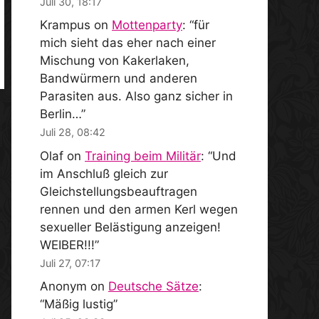
Juli 30, 18:17
Krampus
on
Mottenparty
: “
für
mich sieht das eher nach einer
Mischung von Kakerlaken,
Bandwürmern und anderen
Parasiten aus. Also ganz sicher in
Berlin…
”
Juli 28, 08:42
Olaf
on
Training beim Militär
: “
Und
im Anschluß gleich zur
Gleichstellungsbeauftragen
rennen und den armen Kerl wegen
sexueller Belästigung anzeigen!
WEIBER!!!
”
Juli 27, 07:17
Anonym
on
Deutsche Sätze
:
“
Mäßig lustig
”