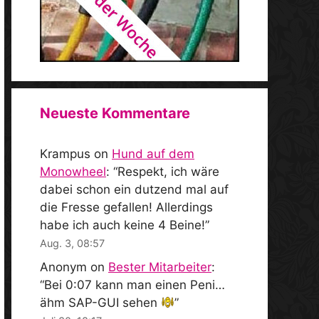
Neueste Kommentare
Krampus
on
Hund auf dem
Monowheel
: “
Respekt, ich wäre
dabei schon ein dutzend mal auf
die Fresse gefallen! Allerdings
habe ich auch keine 4 Beine!
”
Aug. 3, 08:57
Anonym
on
Bester Mitarbeiter
:
“
Bei 0:07 kann man einen Peni…
ähm SAP-GUI sehen
”