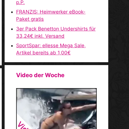
p.P.
FRANZIS: Heimwerker eBook-
Paket gratis
3er Pack Benetton Undershirts für
33,24€ inkl. Versand
SportSpar: ellesse Mega Sale,
Artikel bereits ab 1,00€
Video der Woche