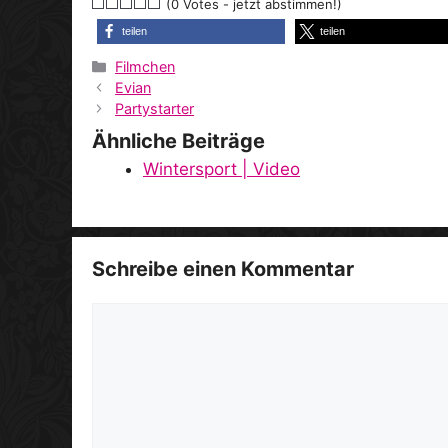
(0 Votes - jetzt abstimmen!)
teilen
teilen
Kategorien
Filmchen
Evian
Partystarter
Ähnliche Beiträge
Wintersport | Video
Schreibe einen Kommentar
Kommentar