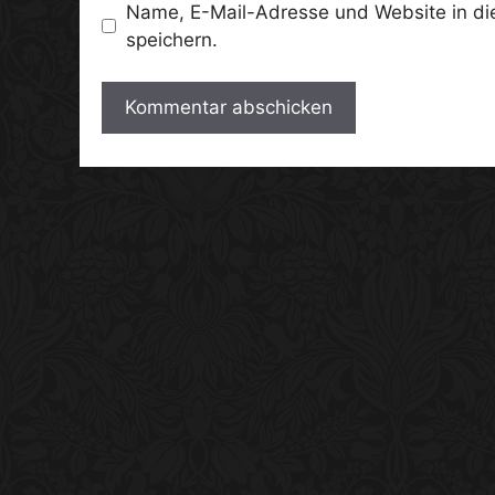
Name, E-Mail-Adresse und Website in d
speichern.
A
l
t
e
r
n
a
t
i
v
e
: