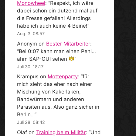
Monowheel
: “
Respekt, ich wäre
dabei schon ein dutzend mal auf
die Fresse gefallen! Allerdings
habe ich auch keine 4 Beine!
”
Aug. 3, 08:57
Anonym
on
Bester Mitarbeiter
:
“
Bei 0:07 kann man einen Peni…
ähm SAP-GUI sehen
”
Juli 30, 18:17
Krampus
on
Mottenparty
: “
für
mich sieht das eher nach einer
Mischung von Kakerlaken,
Bandwürmern und anderen
Parasiten aus. Also ganz sicher in
Berlin…
”
Juli 28, 08:42
Olaf
on
Training beim Militär
: “
Und