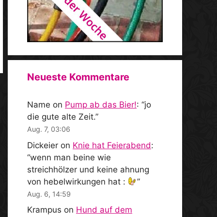
Neueste Kommentare
Name
on
Pump ab das Bier!
: “
jo
die gute alte Zeit.
”
Aug. 7, 03:06
Dickeier
on
Knie hat Feierabend
:
“
wenn man beine wie
streichhölzer und keine ahnung
von hebelwirkungen hat :
”
Aug. 6, 14:59
Krampus
on
Hund auf dem