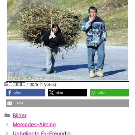
1,00/5 (1 Votes)
teilen
teilen
teilen
E-Mail
Kategorien
Bilder
Mercedes-Aiming
Unbeliebte Ex-Freundin