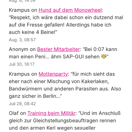
Aug. 6, 14:59
Krampus
on
Hund auf dem Monowheel
:
“
Respekt, ich wäre dabei schon ein dutzend mal
auf die Fresse gefallen! Allerdings habe ich
auch keine 4 Beine!
”
Aug. 3, 08:57
Anonym
on
Bester Mitarbeiter
: “
Bei 0:07 kann
man einen Peni… ähm SAP-GUI sehen
”
Juli 30, 18:17
Krampus
on
Mottenparty
: “
für mich sieht das
eher nach einer Mischung von Kakerlaken,
Bandwürmern und anderen Parasiten aus. Also
ganz sicher in Berlin…
”
Juli 28, 08:42
Olaf
on
Training beim Militär
: “
Und im Anschluß
gleich zur Gleichstellungsbeauftragen rennen
und den armen Kerl wegen sexueller