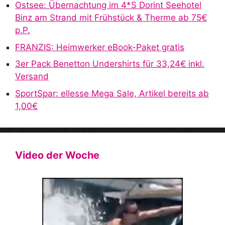
v
Ostsee: Übernachtung im 4*S Dorint Seehotel
e
Binz am Strand mit Frühstück & Therme ab 75€
:
p.P.
FRANZIS: Heimwerker eBook-Paket gratis
3er Pack Benetton Undershirts für 33,24€ inkl.
Versand
SportSpar: ellesse Mega Sale, Artikel bereits ab
1,00€
Video der Woche