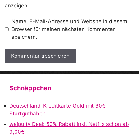
anzeigen.
Name, E-Mail-Adresse und Website in diesem
Browser für meinen nächsten Kommentar
speichern.
A
l
t
Schnäppchen
e
r
Deutschland-Kreditkarte Gold mit 60€
n
Startguthaben
a
waipu.tv Deal: 50% Rabatt inkl. Netflix schon ab
t
9,00€
i