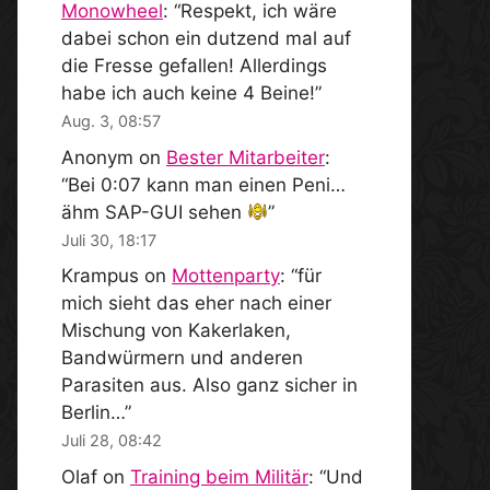
Monowheel
: “
Respekt, ich wäre
dabei schon ein dutzend mal auf
die Fresse gefallen! Allerdings
habe ich auch keine 4 Beine!
”
Aug. 3, 08:57
Anonym
on
Bester Mitarbeiter
:
“
Bei 0:07 kann man einen Peni…
ähm SAP-GUI sehen
”
Juli 30, 18:17
Krampus
on
Mottenparty
: “
für
mich sieht das eher nach einer
Mischung von Kakerlaken,
Bandwürmern und anderen
Parasiten aus. Also ganz sicher in
Berlin…
”
Juli 28, 08:42
Olaf
on
Training beim Militär
: “
Und