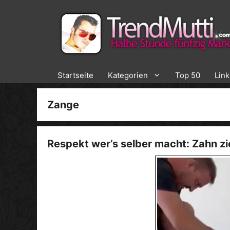
Zum
Inhalt
springen
Startseite
Kategorien
Top 50
Lin
Zange
Respekt wer’s selber macht: Zahn z