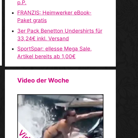
p.P.
FRANZIS: Heimwerker eBook-
Paket gratis
3er Pack Benetton Undershirts für
33,24€ inkl. Versand
SportSpar: ellesse Mega Sale,
Artikel bereits ab 1,00€
Video der Woche