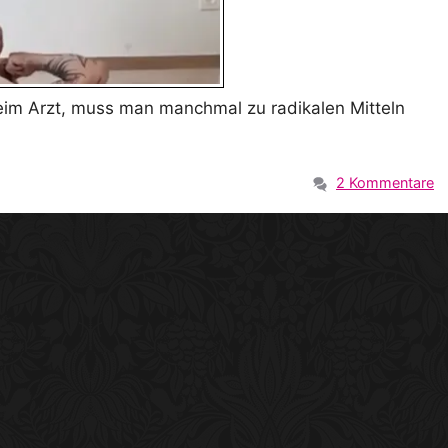
beim Arzt, muss man manchmal zu radikalen Mitteln
2 Kommentare