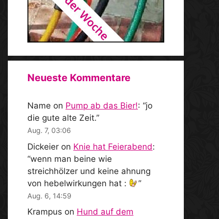
Neueste Kommentare
Name
on
Pump ab das Bier!
: “
jo
die gute alte Zeit.
”
Aug. 7, 03:06
Dickeier
on
Knie hat Feierabend
:
“
wenn man beine wie
streichhölzer und keine ahnung
von hebelwirkungen hat :
”
Aug. 6, 14:59
Krampus
on
Hund auf dem