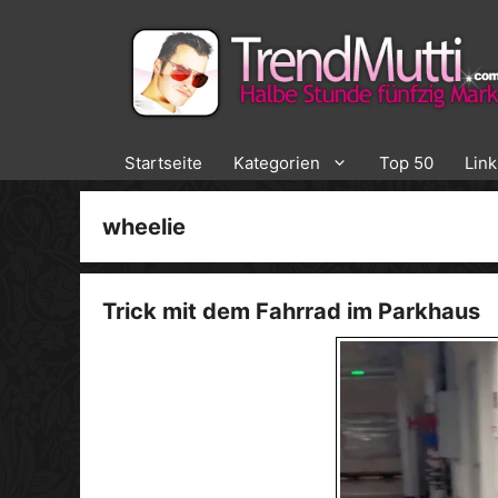
Zum
Inhalt
springen
Startseite
Kategorien
Top 50
Lin
wheelie
Trick mit dem Fahrrad im Parkhaus