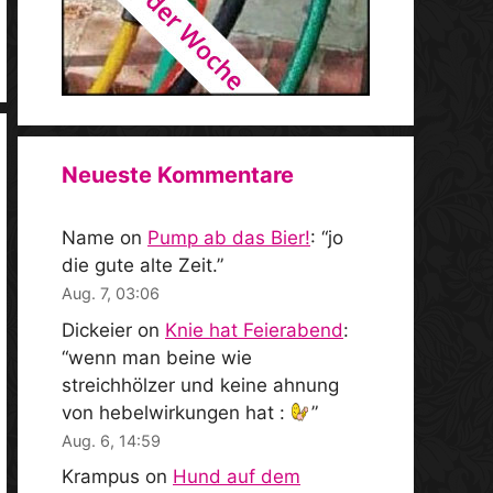
Neueste Kommentare
Name
on
Pump ab das Bier!
: “
jo
die gute alte Zeit.
”
Aug. 7, 03:06
Dickeier
on
Knie hat Feierabend
:
“
wenn man beine wie
streichhölzer und keine ahnung
von hebelwirkungen hat :
”
Aug. 6, 14:59
Krampus
on
Hund auf dem