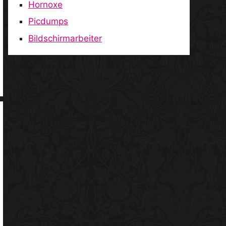
Hornoxe
Picdumps
Bildschirmarbeiter