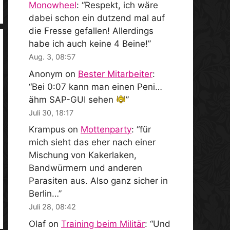
Monowheel
: “
Respekt, ich wäre
dabei schon ein dutzend mal auf
die Fresse gefallen! Allerdings
habe ich auch keine 4 Beine!
”
Aug. 3, 08:57
Anonym
on
Bester Mitarbeiter
:
“
Bei 0:07 kann man einen Peni…
ähm SAP-GUI sehen
”
Juli 30, 18:17
Krampus
on
Mottenparty
: “
für
mich sieht das eher nach einer
Mischung von Kakerlaken,
Bandwürmern und anderen
Parasiten aus. Also ganz sicher in
Berlin…
”
Juli 28, 08:42
Olaf
on
Training beim Militär
: “
Und