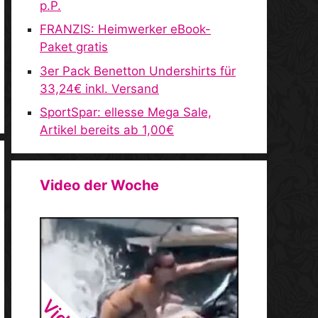
p.P.
FRANZIS: Heimwerker eBook-
Paket gratis
3er Pack Benetton Undershirts für
33,24€ inkl. Versand
SportSpar: ellesse Mega Sale,
Artikel bereits ab 1,00€
Video der Woche