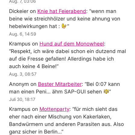
Aug. 7, 03:06
Dickeier
on
Knie hat Feierabend
: “
wenn man
beine wie streichhölzer und keine ahnung von
hebelwirkungen hat :
”
Aug. 6, 14:59
Krampus
on
Hund auf dem Monowheel
:
“
Respekt, ich wäre dabei schon ein dutzend mal
auf die Fresse gefallen! Allerdings habe ich
auch keine 4 Beine!
”
Aug. 3, 08:57
Anonym
on
Bester Mitarbeiter
: “
Bei 0:07 kann
man einen Peni… ähm SAP-GUI sehen
”
Juli 30, 18:17
Krampus
on
Mottenparty
: “
für mich sieht das
eher nach einer Mischung von Kakerlaken,
Bandwürmern und anderen Parasiten aus. Also
ganz sicher in Berlin…
”