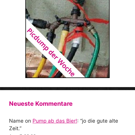
Neueste Kommentare
Name
on
Pump ab das Bier!
: “
jo die gute alte
Zeit.
”