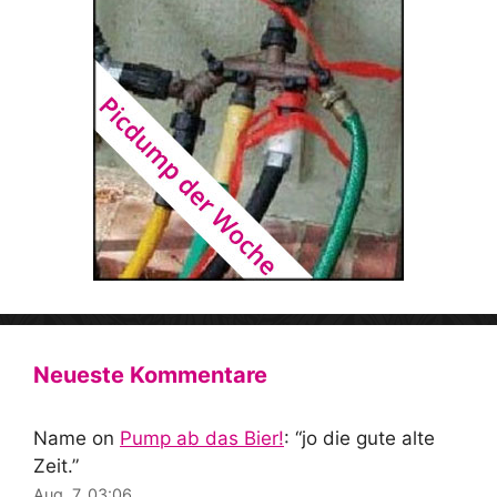
Neueste Kommentare
Name
on
Pump ab das Bier!
: “
jo die gute alte
Zeit.
”
Aug. 7, 03:06