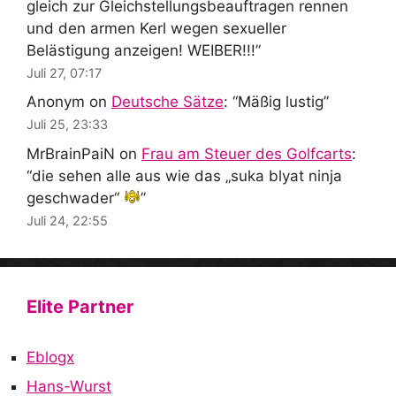
gleich zur Gleichstellungsbeauftragen rennen
und den armen Kerl wegen sexueller
Belästigung anzeigen! WEIBER!!!
”
Juli 27, 07:17
Anonym
on
Deutsche Sätze
: “
Mäßig lustig
”
Juli 25, 23:33
MrBrainPaiN
on
Frau am Steuer des Golfcarts
:
“
die sehen alle aus wie das „suka blyat ninja
geschwader“
”
Juli 24, 22:55
Elite Partner
Eblogx
Hans-Wurst