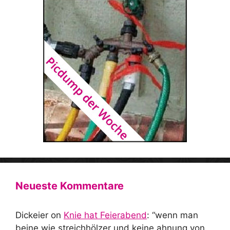
Neueste Kommentare
Dickeier
on
Knie hat Feierabend
: “
wenn man
beine wie streichhölzer und keine ahnung von