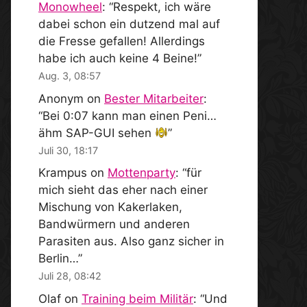
Monowheel
: “
Respekt, ich wäre
dabei schon ein dutzend mal auf
die Fresse gefallen! Allerdings
habe ich auch keine 4 Beine!
”
Aug. 3, 08:57
Anonym
on
Bester Mitarbeiter
:
“
Bei 0:07 kann man einen Peni…
ähm SAP-GUI sehen
”
Juli 30, 18:17
Krampus
on
Mottenparty
: “
für
mich sieht das eher nach einer
Mischung von Kakerlaken,
Bandwürmern und anderen
Parasiten aus. Also ganz sicher in
Berlin…
”
Juli 28, 08:42
Olaf
on
Training beim Militär
: “
Und