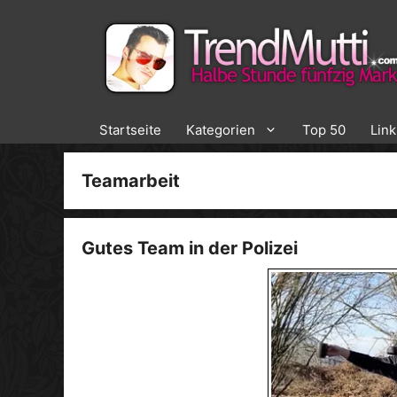
Zum
Inhalt
springen
Startseite
Kategorien
Top 50
Lin
Teamarbeit
Gutes Team in der Polizei