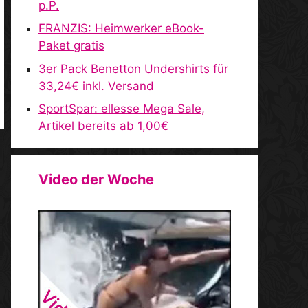
p.P.
FRANZIS: Heimwerker eBook-
Paket gratis
3er Pack Benetton Undershirts für
33,24€ inkl. Versand
SportSpar: ellesse Mega Sale,
Artikel bereits ab 1,00€
Video der Woche