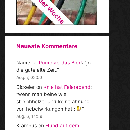
Neueste Kommentare
Name
on
Pump ab das Bier!
: “
jo
die gute alte Zeit.
”
Aug. 7, 03:06
Dickeier
on
Knie hat Feierabend
:
“
wenn man beine wie
streichhölzer und keine ahnung
von hebelwirkungen hat :
”
Aug. 6, 14:59
Krampus
on
Hund auf dem