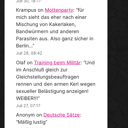
Juli 30, 18:17
Krampus
on
Mottenparty
: “
für
mich sieht das eher nach einer
Mischung von Kakerlaken,
Bandwürmern und anderen
Parasiten aus. Also ganz sicher in
Berlin…
”
Juli 28, 08:42
Olaf
on
Training beim Militär
: “
Und
im Anschluß gleich zur
Gleichstellungsbeauftragen
rennen und den armen Kerl wegen
sexueller Belästigung anzeigen!
WEIBER!!!
”
Juli 27, 07:17
Anonym
on
Deutsche Sätze
:
“
Mäßig lustig
”