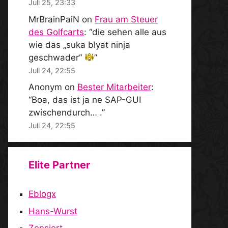
Juli 25, 23:33
MrBrainPaiN
on
Frau am Steuer
des Golfcarts
: “
die sehen alle aus
wie das „suka blyat ninja
geschwader“
”
Juli 24, 22:55
Anonym
on
Bester Mitarbeiter
:
“
Boa, das ist ja ne SAP-GUI
zwischendurch… .
”
Juli 24, 22:55
Elite Partner
Eblogx
Hans-Wurst