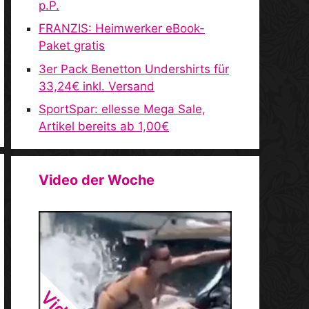
p.P.
FRANZIS: Heimwerker eBook-
Paket gratis
3er Pack Benetton Undershirts für
33,24€ inkl. Versand
SportSpar: ellesse Mega Sale,
Artikel bereits ab 1,00€
Video der Woche