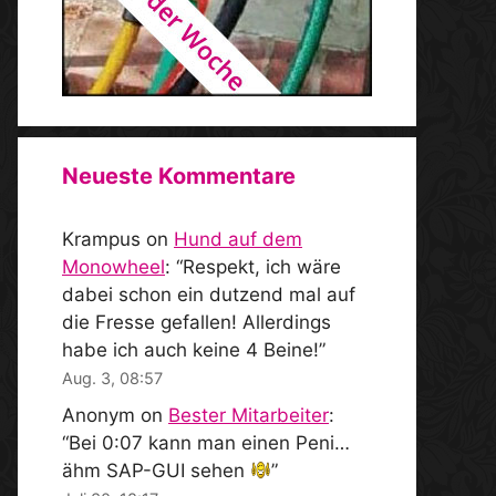
Neueste Kommentare
Krampus
on
Hund auf dem
Monowheel
: “
Respekt, ich wäre
dabei schon ein dutzend mal auf
die Fresse gefallen! Allerdings
habe ich auch keine 4 Beine!
”
Aug. 3, 08:57
Anonym
on
Bester Mitarbeiter
:
“
Bei 0:07 kann man einen Peni…
ähm SAP-GUI sehen
”