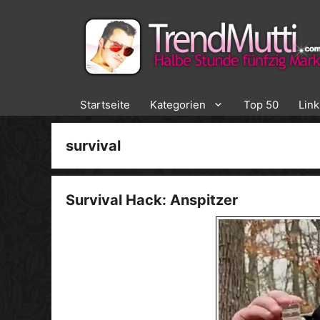
Zum
Inhalt
springen
Startseite
Kategorien
Top 50
Lin
survival
Survival Hack: Anspitzer