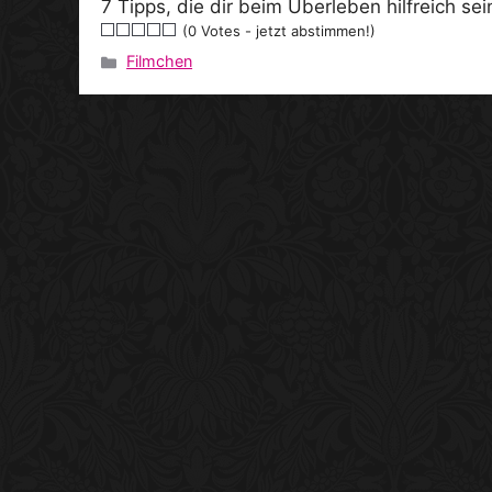
7 Tipps, die dir beim Überleben hilfreich se
(0 Votes - jetzt abstimmen!)
Filmchen
Kategorien