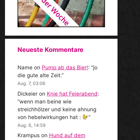
Neueste Kommentare
Name
on
Pump ab das Bier!
: “
jo
die gute alte Zeit.
”
Aug. 7, 03:06
Dickeier
on
Knie hat Feierabend
:
“
wenn man beine wie
streichhölzer und keine ahnung
von hebelwirkungen hat :
”
Aug. 6, 14:59
Krampus
on
Hund auf dem