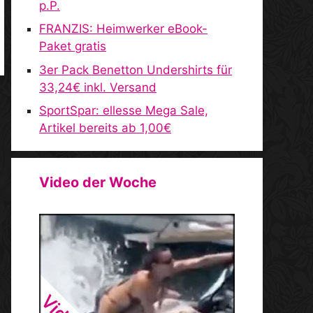
p.P.
FRANZIS: Heimwerker eBook-
Paket gratis
3er Pack Benetton Undershirts für
33,24€ inkl. Versand
SportSpar: ellesse Mega Sale,
Artikel bereits ab 1,00€
Video der Woche