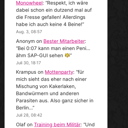
Monowheel
: “
Respekt, ich wäre
dabei schon ein dutzend mal auf
die Fresse gefallen! Allerdings
habe ich auch keine 4 Beine!
”
Aug. 3, 08:57
Anonym
on
Bester Mitarbeiter
:
“
Bei 0:07 kann man einen Peni…
ähm SAP-GUI sehen
”
Juli 30, 18:17
Krampus
on
Mottenparty
: “
für
mich sieht das eher nach einer
Mischung von Kakerlaken,
Bandwürmern und anderen
Parasiten aus. Also ganz sicher in
Berlin…
”
Juli 28, 08:42
Olaf
on
Training beim Militär
: “
Und