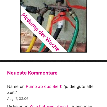
Neueste Kommentare
Name
on
Pump ab das Bier!
: “
jo die gute alte
Zeit.
”
Aug. 7, 03:06
Dickeier
on
Knie hat Feierabend
: “
wenn man