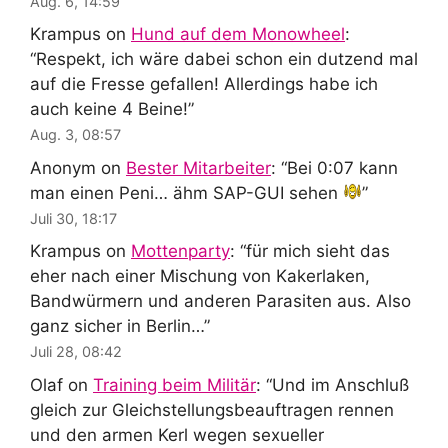
Aug. 6, 14:59
Krampus
on
Hund auf dem Monowheel
:
“
Respekt, ich wäre dabei schon ein dutzend mal
auf die Fresse gefallen! Allerdings habe ich
auch keine 4 Beine!
”
Aug. 3, 08:57
Anonym
on
Bester Mitarbeiter
: “
Bei 0:07 kann
man einen Peni… ähm SAP-GUI sehen
”
Juli 30, 18:17
Krampus
on
Mottenparty
: “
für mich sieht das
eher nach einer Mischung von Kakerlaken,
Bandwürmern und anderen Parasiten aus. Also
ganz sicher in Berlin…
”
Juli 28, 08:42
Olaf
on
Training beim Militär
: “
Und im Anschluß
gleich zur Gleichstellungsbeauftragen rennen
und den armen Kerl wegen sexueller