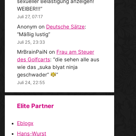
sexueller Belästigung anzeigen!
WEIBER!!!
”
Juli 27, 07:17
Anonym
on
Deutsche Sätze
:
“
Mäßig lustig
”
Juli 25, 23:33
MrBrainPaiN
on
Frau am Steuer
des Golfcarts
: “
die sehen alle aus
wie das „suka blyat ninja
geschwader“
”
Juli 24, 22:55
Elite Partner
Eblogx
Hans-Wurst