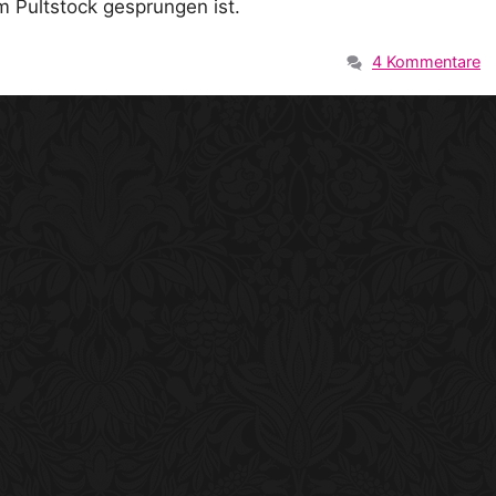
m Pultstock gesprungen ist.
4 Kommentare