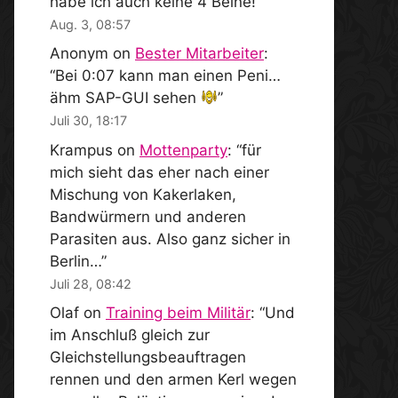
habe ich auch keine 4 Beine!
”
Aug. 3, 08:57
Anonym
on
Bester Mitarbeiter
:
“
Bei 0:07 kann man einen Peni…
ähm SAP-GUI sehen
”
Juli 30, 18:17
Krampus
on
Mottenparty
: “
für
mich sieht das eher nach einer
Mischung von Kakerlaken,
Bandwürmern und anderen
Parasiten aus. Also ganz sicher in
Berlin…
”
Juli 28, 08:42
Olaf
on
Training beim Militär
: “
Und
im Anschluß gleich zur
Gleichstellungsbeauftragen
rennen und den armen Kerl wegen