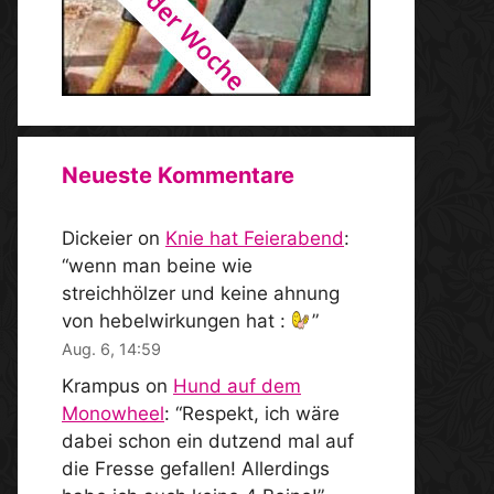
Neueste Kommentare
Dickeier
on
Knie hat Feierabend
:
“
wenn man beine wie
streichhölzer und keine ahnung
von hebelwirkungen hat :
”
Aug. 6, 14:59
Krampus
on
Hund auf dem
Monowheel
: “
Respekt, ich wäre
dabei schon ein dutzend mal auf
die Fresse gefallen! Allerdings