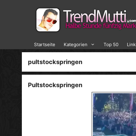
Zum
Inhalt
springen
Startseite
Kategorien
Top 50
Lin
pultstockspringen
Pultstockspringen