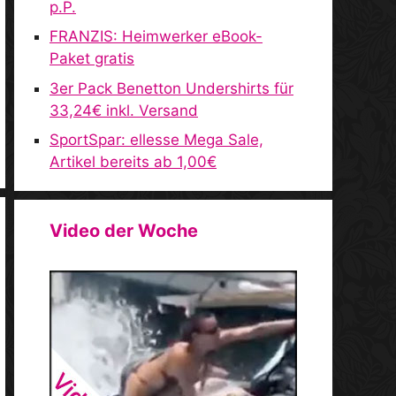
p.P.
FRANZIS: Heimwerker eBook-
Paket gratis
3er Pack Benetton Undershirts für
33,24€ inkl. Versand
SportSpar: ellesse Mega Sale,
Artikel bereits ab 1,00€
Video der Woche