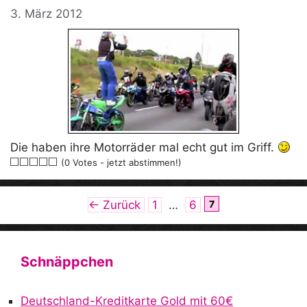
3. März 2012
Die haben ihre Motorräder mal echt gut im Griff.
(0 Votes - jetzt abstimmen!)
Seite
Seite
Seite
←
Zurück
1
…
6
7
Schnäppchen
Deutschland-Kreditkarte Gold mit 60€