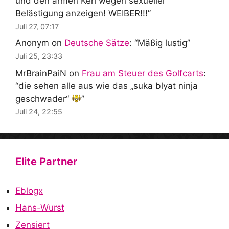
und den armen Kerl wegen sexueller
Belästigung anzeigen! WEIBER!!!
”
Juli 27, 07:17
Anonym
on
Deutsche Sätze
: “
Mäßig lustig
”
Juli 25, 23:33
MrBrainPaiN
on
Frau am Steuer des Golfcarts
:
“
die sehen alle aus wie das „suka blyat ninja
geschwader“
”
Juli 24, 22:55
Elite Partner
Eblogx
Hans-Wurst
Zensiert