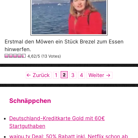
Erstmal den Möwen ein Stück Brezel zum Essen
hinwerfen.
4,62/5 (13 Votes)
Seite
Seite
Seite
Seite
←
Zurück
1
2
3
4
Weiter
→
Schnäppchen
Deutschland-Kreditkarte Gold mit 60€
Startguthaben
waipu.tv Deal: 50% Rabatt inkl. Netflix schon ab