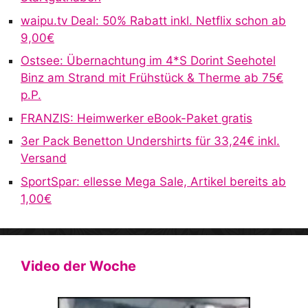
waipu.tv Deal: 50% Rabatt inkl. Netflix schon ab
9,00€
Ostsee: Übernachtung im 4*S Dorint Seehotel
Binz am Strand mit Frühstück & Therme ab 75€
p.P.
FRANZIS: Heimwerker eBook-Paket gratis
3er Pack Benetton Undershirts für 33,24€ inkl.
Versand
SportSpar: ellesse Mega Sale, Artikel bereits ab
1,00€
Video der Woche