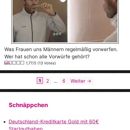
Was Frauen uns Männern regelmäßig vorwerfen.
Wer hat schon alle Vorwürfe gehört?
1,77/5 (13 Votes)
Seite
Seite
Seite
1
2
…
6
Weiter
→
Schnäppchen
Deutschland-Kreditkarte Gold mit 60€
Startguthaben