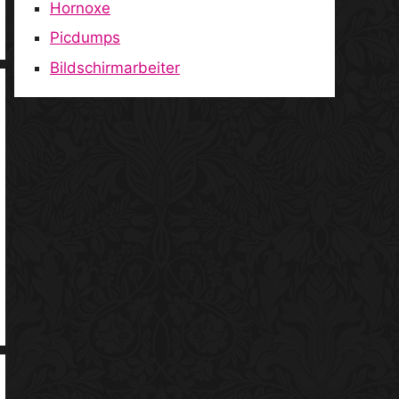
Hornoxe
Picdumps
Bildschirmarbeiter