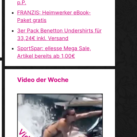
p.P.
FRANZIS: Heimwerker eBook-
Paket gratis
3er Pack Benetton Undershirts für
33,24€ inkl. Versand
SportSpar: ellesse Mega Sale,
Artikel bereits ab 1,00€
Video der Woche