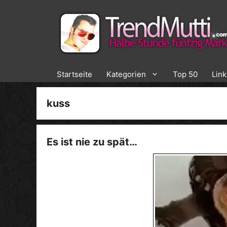
Zum
Inhalt
springen
Startseite
Kategorien
Top 50
Lin
kuss
Es ist nie zu spät…