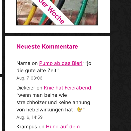
Neueste Kommentare
Name
on
Pump ab das Bier!
: “
jo
die gute alte Zeit.
”
Aug. 7, 03:06
Dickeier
on
Knie hat Feierabend
:
“
wenn man beine wie
streichhölzer und keine ahnung
von hebelwirkungen hat :
”
Aug. 6, 14:59
Krampus
on
Hund auf dem