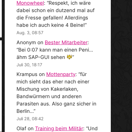
Monowheel
: “
Respekt, ich wäre
dabei schon ein dutzend mal auf
die Fresse gefallen! Allerdings
habe ich auch keine 4 Beine!
”
Aug. 3, 08:57
Anonym
on
Bester Mitarbeiter
:
“
Bei 0:07 kann man einen Peni…
ähm SAP-GUI sehen
”
Juli 30, 18:17
Krampus
on
Mottenparty
: “
für
mich sieht das eher nach einer
Mischung von Kakerlaken,
Bandwürmern und anderen
Parasiten aus. Also ganz sicher in
Berlin…
”
Juli 28, 08:42
Olaf
on
Training beim Militär
: “
Und