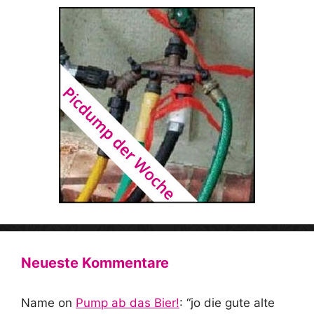
Neueste Kommentare
Name
on
Pump ab das Bier!
: “
jo die gute alte