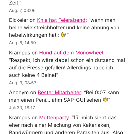
Zeit.
”
Aug. 7, 03:06
Dickeier
on
Knie hat Feierabend
: “
wenn man
beine wie streichhölzer und keine ahnung von
hebelwirkungen hat :
”
Aug. 6, 14:59
Krampus
on
Hund auf dem Monowheel
:
“
Respekt, ich wäre dabei schon ein dutzend mal
auf die Fresse gefallen! Allerdings habe ich
auch keine 4 Beine!
”
Aug. 3, 08:57
Anonym
on
Bester Mitarbeiter
: “
Bei 0:07 kann
man einen Peni… ähm SAP-GUI sehen
”
Juli 30, 18:17
Krampus
on
Mottenparty
: “
für mich sieht das
eher nach einer Mischung von Kakerlaken,
Bandwürmern und anderen Parasiten aus. Also