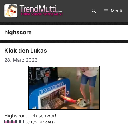
Zum
Inhalt
Menü
springen
highscore
Kick den Lukas
28. März 2023
Highscore, ich schwör!
3,00/5 (4 Votes)