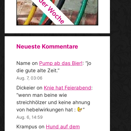
Neueste Kommentare
Name
on
Pump ab das Bier!
: “
jo
die gute alte Zeit.
”
Aug. 7, 03:06
Dickeier
on
Knie hat Feierabend
:
“
wenn man beine wie
streichhölzer und keine ahnung
von hebelwirkungen hat :
”
Aug. 6, 14:59
Krampus
on
Hund auf dem