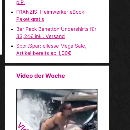
p.P.
FRANZIS: Heimwerker eBook-
Paket gratis
3er Pack Benetton Undershirts für
33,24€ inkl. Versand
SportSpar: ellesse Mega Sale,
Artikel bereits ab 1,00€
Video der Woche