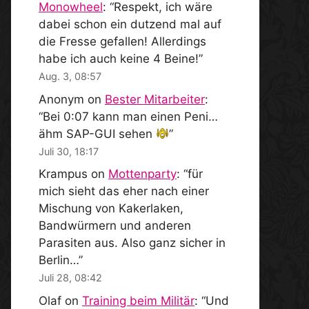
Monowheel
: “
Respekt, ich wäre
dabei schon ein dutzend mal auf
die Fresse gefallen! Allerdings
habe ich auch keine 4 Beine!
”
Aug. 3, 08:57
Anonym
on
Bester Mitarbeiter
:
“
Bei 0:07 kann man einen Peni…
ähm SAP-GUI sehen
”
Juli 30, 18:17
Krampus
on
Mottenparty
: “
für
mich sieht das eher nach einer
Mischung von Kakerlaken,
Bandwürmern und anderen
Parasiten aus. Also ganz sicher in
Berlin…
”
Juli 28, 08:42
Olaf
on
Training beim Militär
: “
Und