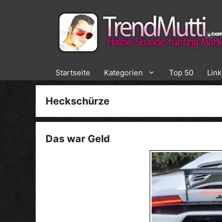
Zum
Inhalt
springen
Startseite
Kategorien
Top 50
Lin
Heckschürze
Das war Geld