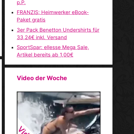
p.P.
FRANZIS: Heimwerker eBook-
Paket gratis
3er Pack Benetton Undershirts für
33,24€ inkl. Versand
SportSpar: ellesse Mega Sale,
Artikel bereits ab 1,00€
Video der Woche