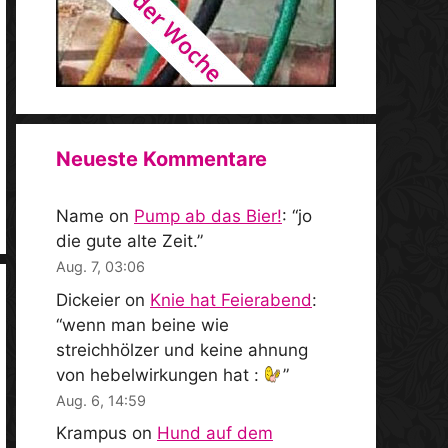
Neueste Kommentare
Name
on
Pump ab das Bier!
: “
jo
die gute alte Zeit.
”
Aug. 7, 03:06
Dickeier
on
Knie hat Feierabend
:
“
wenn man beine wie
streichhölzer und keine ahnung
von hebelwirkungen hat :
”
Aug. 6, 14:59
Krampus
on
Hund auf dem