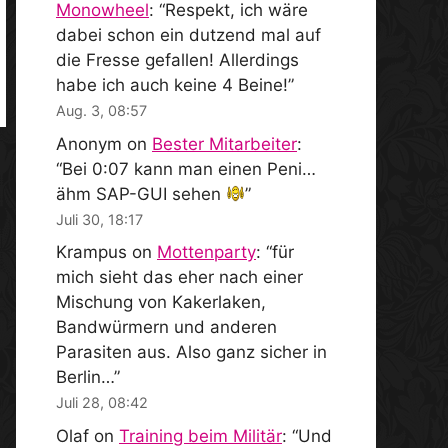
Monowheel
: “
Respekt, ich wäre
dabei schon ein dutzend mal auf
die Fresse gefallen! Allerdings
habe ich auch keine 4 Beine!
”
Aug. 3, 08:57
Anonym
on
Bester Mitarbeiter
:
“
Bei 0:07 kann man einen Peni…
ähm SAP-GUI sehen
”
Juli 30, 18:17
Krampus
on
Mottenparty
: “
für
mich sieht das eher nach einer
Mischung von Kakerlaken,
Bandwürmern und anderen
Parasiten aus. Also ganz sicher in
Berlin…
”
Juli 28, 08:42
Olaf
on
Training beim Militär
: “
Und