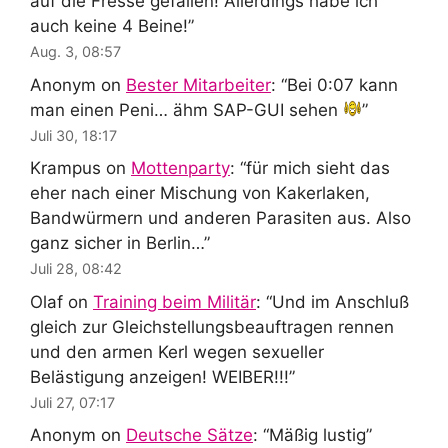
auf die Fresse gefallen! Allerdings habe ich
auch keine 4 Beine!
”
Aug. 3, 08:57
Anonym
on
Bester Mitarbeiter
: “
Bei 0:07 kann
man einen Peni… ähm SAP-GUI sehen
”
Juli 30, 18:17
Krampus
on
Mottenparty
: “
für mich sieht das
eher nach einer Mischung von Kakerlaken,
Bandwürmern und anderen Parasiten aus. Also
ganz sicher in Berlin…
”
Juli 28, 08:42
Olaf
on
Training beim Militär
: “
Und im Anschluß
gleich zur Gleichstellungsbeauftragen rennen
und den armen Kerl wegen sexueller
Belästigung anzeigen! WEIBER!!!
”
Juli 27, 07:17
Anonym
on
Deutsche Sätze
: “
Mäßig lustig
”