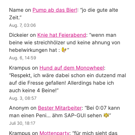
Name
on
Pump ab das Bier!
: “
jo die gute alte
Zeit.
”
Aug. 7, 03:06
Dickeier
on
Knie hat Feierabend
: “
wenn man
beine wie streichhölzer und keine ahnung von
hebelwirkungen hat :
”
Aug. 6, 14:59
Krampus
on
Hund auf dem Monowheel
:
“
Respekt, ich wäre dabei schon ein dutzend mal
auf die Fresse gefallen! Allerdings habe ich
auch keine 4 Beine!
”
Aug. 3, 08:57
Anonym
on
Bester Mitarbeiter
: “
Bei 0:07 kann
man einen Peni… ähm SAP-GUI sehen
”
Juli 30, 18:17
Krampus
on
Mottenparty
: “
für mich sieht das