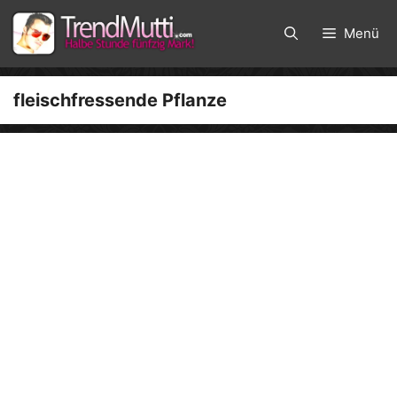
Zum
Inhalt
Menü
springen
fleischfressende Pflanze