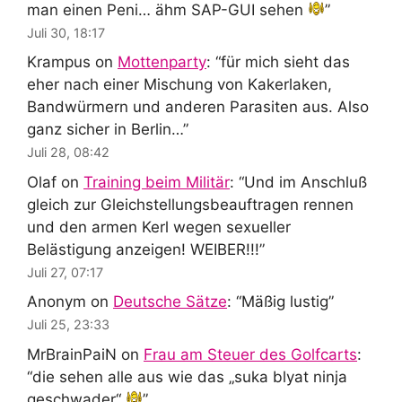
man einen Peni… ähm SAP-GUI sehen
”
Juli 30, 18:17
Krampus
on
Mottenparty
: “
für mich sieht das
eher nach einer Mischung von Kakerlaken,
Bandwürmern und anderen Parasiten aus. Also
ganz sicher in Berlin…
”
Juli 28, 08:42
Olaf
on
Training beim Militär
: “
Und im Anschluß
gleich zur Gleichstellungsbeauftragen rennen
und den armen Kerl wegen sexueller
Belästigung anzeigen! WEIBER!!!
”
Juli 27, 07:17
Anonym
on
Deutsche Sätze
: “
Mäßig lustig
”
Juli 25, 23:33
MrBrainPaiN
on
Frau am Steuer des Golfcarts
:
“
die sehen alle aus wie das „suka blyat ninja
geschwader“
”