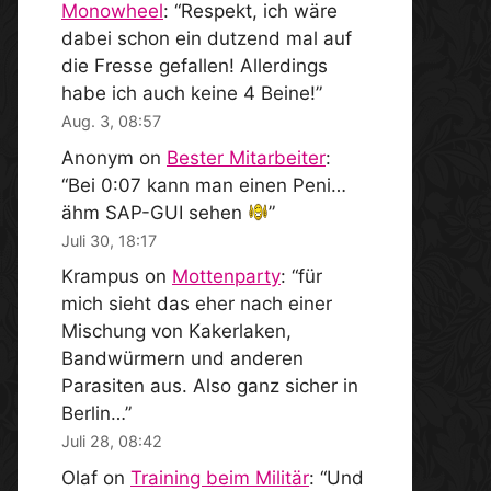
Monowheel
: “
Respekt, ich wäre
dabei schon ein dutzend mal auf
die Fresse gefallen! Allerdings
habe ich auch keine 4 Beine!
”
Aug. 3, 08:57
Anonym
on
Bester Mitarbeiter
:
“
Bei 0:07 kann man einen Peni…
ähm SAP-GUI sehen
”
Juli 30, 18:17
Krampus
on
Mottenparty
: “
für
mich sieht das eher nach einer
Mischung von Kakerlaken,
Bandwürmern und anderen
Parasiten aus. Also ganz sicher in
Berlin…
”
Juli 28, 08:42
Olaf
on
Training beim Militär
: “
Und