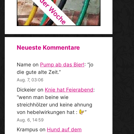
Neueste Kommentare
Name
on
Pump ab das Bier!
: “
jo
die gute alte Zeit.
”
Aug. 7, 03:06
Dickeier
on
Knie hat Feierabend
:
“
wenn man beine wie
streichhölzer und keine ahnung
von hebelwirkungen hat :
”
Aug. 6, 14:59
Krampus
on
Hund auf dem