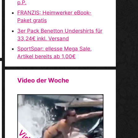
p.P.
FRANZIS: Heimwerker eBook-
Paket gratis
3er Pack Benetton Undershirts für
33,24€ inkl. Versand
SportSpar: ellesse Mega Sale,
Artikel bereits ab 1,00€
Video der Woche