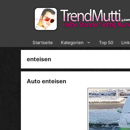
Zum
Inhalt
springen
Startseite
Kategorien
Top 50
Lin
enteisen
Auto enteisen