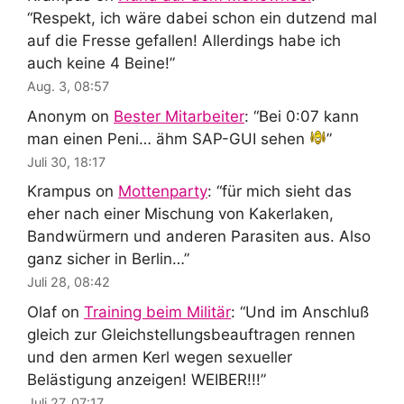
“
Respekt, ich wäre dabei schon ein dutzend mal
auf die Fresse gefallen! Allerdings habe ich
auch keine 4 Beine!
”
Aug. 3, 08:57
Anonym
on
Bester Mitarbeiter
: “
Bei 0:07 kann
man einen Peni… ähm SAP-GUI sehen
”
Juli 30, 18:17
Krampus
on
Mottenparty
: “
für mich sieht das
eher nach einer Mischung von Kakerlaken,
Bandwürmern und anderen Parasiten aus. Also
ganz sicher in Berlin…
”
Juli 28, 08:42
Olaf
on
Training beim Militär
: “
Und im Anschluß
gleich zur Gleichstellungsbeauftragen rennen
und den armen Kerl wegen sexueller
Belästigung anzeigen! WEIBER!!!
”
Juli 27, 07:17