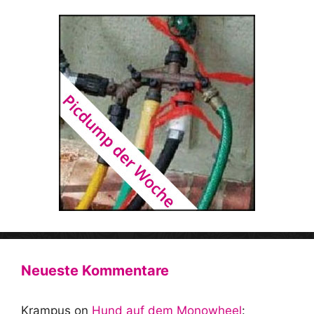
Neueste Kommentare
Krampus
on
Hund auf dem Monowheel
: