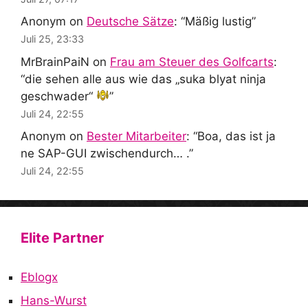
Anonym
on
Deutsche Sätze
: “
Mäßig lustig
”
Juli 25, 23:33
MrBrainPaiN
on
Frau am Steuer des Golfcarts
:
“
die sehen alle aus wie das „suka blyat ninja
geschwader“
”
Juli 24, 22:55
Anonym
on
Bester Mitarbeiter
: “
Boa, das ist ja
ne SAP-GUI zwischendurch… .
”
Juli 24, 22:55
Elite Partner
Eblogx
Hans-Wurst