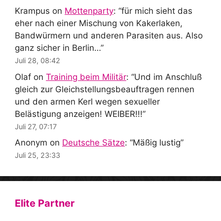
Krampus
on
Mottenparty
: “
für mich sieht das
eher nach einer Mischung von Kakerlaken,
Bandwürmern und anderen Parasiten aus. Also
ganz sicher in Berlin…
”
Juli 28, 08:42
Olaf
on
Training beim Militär
: “
Und im Anschluß
gleich zur Gleichstellungsbeauftragen rennen
und den armen Kerl wegen sexueller
Belästigung anzeigen! WEIBER!!!
”
Juli 27, 07:17
Anonym
on
Deutsche Sätze
: “
Mäßig lustig
”
Juli 25, 23:33
Elite Partner