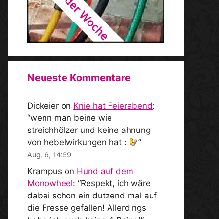
Neueste Kommentare
Dickeier
on
Knie hat Feierabend
:
“
wenn man beine wie
streichhölzer und keine ahnung
von hebelwirkungen hat :
”
Aug. 6, 14:59
Krampus
on
Hund auf dem
Monowheel
: “
Respekt, ich wäre
dabei schon ein dutzend mal auf
die Fresse gefallen! Allerdings