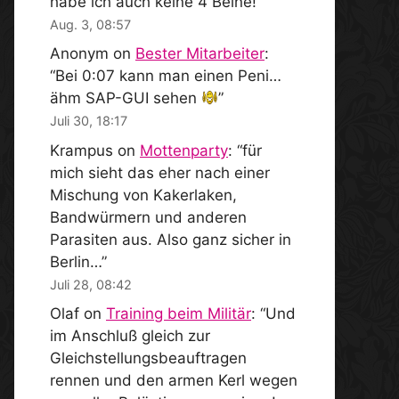
habe ich auch keine 4 Beine!
”
Aug. 3, 08:57
Anonym
on
Bester Mitarbeiter
:
“
Bei 0:07 kann man einen Peni…
ähm SAP-GUI sehen
”
Juli 30, 18:17
Krampus
on
Mottenparty
: “
für
mich sieht das eher nach einer
Mischung von Kakerlaken,
Bandwürmern und anderen
Parasiten aus. Also ganz sicher in
Berlin…
”
Juli 28, 08:42
Olaf
on
Training beim Militär
: “
Und
im Anschluß gleich zur
Gleichstellungsbeauftragen
rennen und den armen Kerl wegen