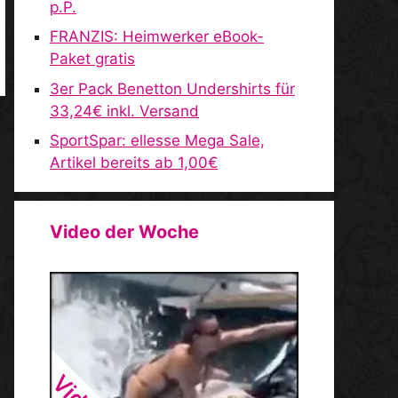
p.P.
FRANZIS: Heimwerker eBook-
Paket gratis
3er Pack Benetton Undershirts für
33,24€ inkl. Versand
SportSpar: ellesse Mega Sale,
Artikel bereits ab 1,00€
Video der Woche