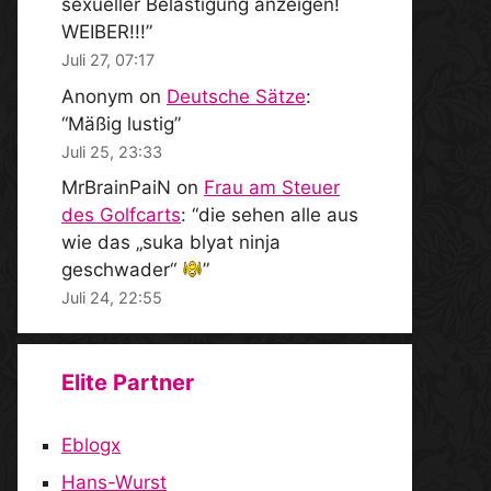
sexueller Belästigung anzeigen!
WEIBER!!!
”
Juli 27, 07:17
Anonym
on
Deutsche Sätze
:
“
Mäßig lustig
”
Juli 25, 23:33
MrBrainPaiN
on
Frau am Steuer
des Golfcarts
: “
die sehen alle aus
wie das „suka blyat ninja
geschwader“
”
Juli 24, 22:55
Elite Partner
Eblogx
Hans-Wurst