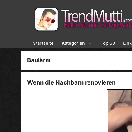
Zum
Inhalt
springen
Startseite
Kategorien
Top 50
Lin
Baulärm
Wenn die Nachbarn renovieren