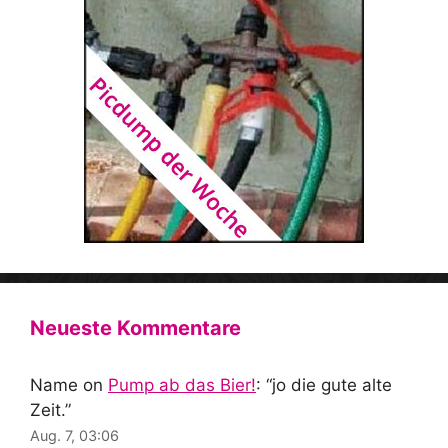
Neueste Kommentare
Name
on
Pump ab das Bier!
: “
jo die gute alte
Zeit.
”
Aug. 7, 03:06