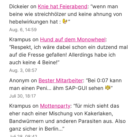
Dickeier
on
Knie hat Feierabend
: “
wenn man
beine wie streichhölzer und keine ahnung von
hebelwirkungen hat :
”
Aug. 6, 14:59
Krampus
on
Hund auf dem Monowheel
:
“
Respekt, ich wäre dabei schon ein dutzend mal
auf die Fresse gefallen! Allerdings habe ich
auch keine 4 Beine!
”
Aug. 3, 08:57
Anonym
on
Bester Mitarbeiter
: “
Bei 0:07 kann
man einen Peni… ähm SAP-GUI sehen
”
Juli 30, 18:17
Krampus
on
Mottenparty
: “
für mich sieht das
eher nach einer Mischung von Kakerlaken,
Bandwürmern und anderen Parasiten aus. Also
ganz sicher in Berlin…
”
Juli 28, 08:42