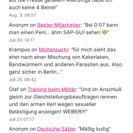
auf die Fresse gefallen! Allerdings habe ich
auch keine 4 Beine!
”
Aug. 3, 08:57
Anonym
on
Bester Mitarbeiter
: “
Bei 0:07 kann
man einen Peni… ähm SAP-GUI sehen
”
Juli 30, 18:17
Krampus
on
Mottenparty
: “
für mich sieht das
eher nach einer Mischung von Kakerlaken,
Bandwürmern und anderen Parasiten aus. Also
ganz sicher in Berlin…
”
Juli 28, 08:42
Olaf
on
Training beim Militär
: “
Und im Anschluß
gleich zur Gleichstellungsbeauftragen rennen
und den armen Kerl wegen sexueller
Belästigung anzeigen! WEIBER!!!
”
Juli 27, 07:17
Anonym
on
Deutsche Sätze
: “
Mäßig lustig
”