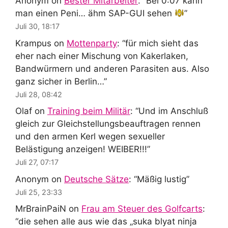
Anonym
on
Bester Mitarbeiter
: “
Bei 0:07 kann
man einen Peni… ähm SAP-GUI sehen
”
Juli 30, 18:17
Krampus
on
Mottenparty
: “
für mich sieht das
eher nach einer Mischung von Kakerlaken,
Bandwürmern und anderen Parasiten aus. Also
ganz sicher in Berlin…
”
Juli 28, 08:42
Olaf
on
Training beim Militär
: “
Und im Anschluß
gleich zur Gleichstellungsbeauftragen rennen
und den armen Kerl wegen sexueller
Belästigung anzeigen! WEIBER!!!
”
Juli 27, 07:17
Anonym
on
Deutsche Sätze
: “
Mäßig lustig
”
Juli 25, 23:33
MrBrainPaiN
on
Frau am Steuer des Golfcarts
:
“
die sehen alle aus wie das „suka blyat ninja